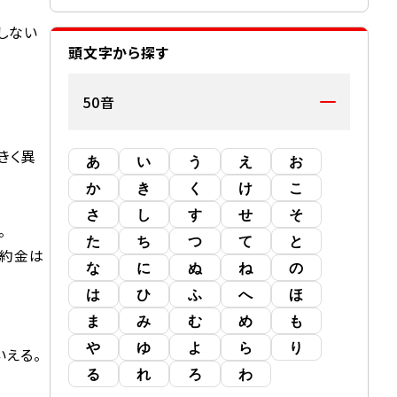
しない
頭文字から探す
50音
きく異
あ
い
う
え
お
か
き
く
け
こ
さ
し
す
せ
そ
。
た
ち
つ
て
と
違約金は
な
に
ぬ
ね
の
は
ひ
ふ
へ
ほ
ま
み
む
め
も
や
ゆ
よ
ら
り
いえる。
る
れ
ろ
わ