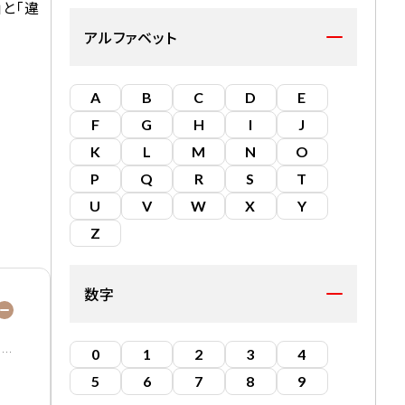
と「違
アルファベット
A
B
C
D
E
F
G
H
I
J
K
L
M
N
O
P
Q
R
S
T
U
V
W
X
Y
Z
数字
0
1
2
3
4
5
6
7
8
9