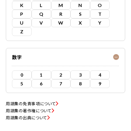
K
L
M
N
O
P
Q
R
S
T
U
V
W
X
Y
Z
数字
0
1
2
3
4
5
6
7
8
9
用語集の免責事項について
用語集の著作権について
用語集の出典について