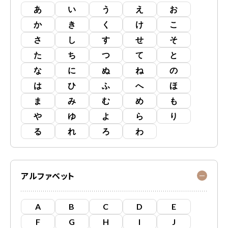
あ
い
う
え
お
か
き
く
け
こ
さ
し
す
せ
そ
た
ち
つ
て
と
な
に
ぬ
ね
の
は
ひ
ふ
へ
ほ
ま
み
む
め
も
や
ゆ
よ
ら
り
る
れ
ろ
わ
アルファベット
A
B
C
D
E
F
G
H
I
J