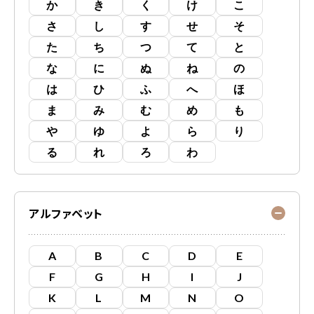
か
き
く
け
こ
さ
し
す
せ
そ
た
ち
つ
て
と
な
に
ぬ
ね
の
は
ひ
ふ
へ
ほ
ま
み
む
め
も
や
ゆ
よ
ら
り
る
れ
ろ
わ
アルファベット
A
B
C
D
E
F
G
H
I
J
K
L
M
N
O