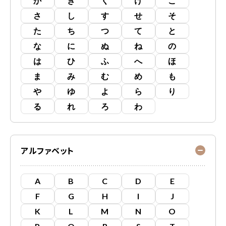
か
き
く
け
こ
さ
し
す
せ
そ
た
ち
つ
て
と
な
に
ぬ
ね
の
は
ひ
ふ
へ
ほ
ま
み
む
め
も
や
ゆ
よ
ら
り
る
れ
ろ
わ
アルファベット
A
B
C
D
E
F
G
H
I
J
K
L
M
N
O