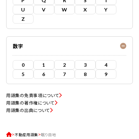
P
Q
R
S
T
U
V
W
X
Y
Z
数字
0
1
2
3
4
5
6
7
8
9
用語集の免責事項について
用語集の著作権について
用語集の出典について
不動産用語集
眠り目地