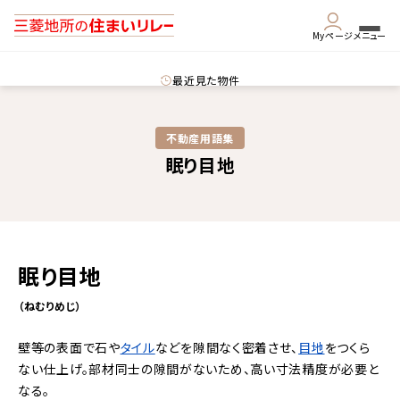
Myページ
メニュー
最近見た物件
不動産用語集​
眠り目地
眠り目地
（ねむりめじ）
壁等の表面で石や
タイル
などを隙間なく密着させ、
目地
をつくら
ない仕上げ。部材同士の隙間がないため、高い寸法精度が必要と
なる。