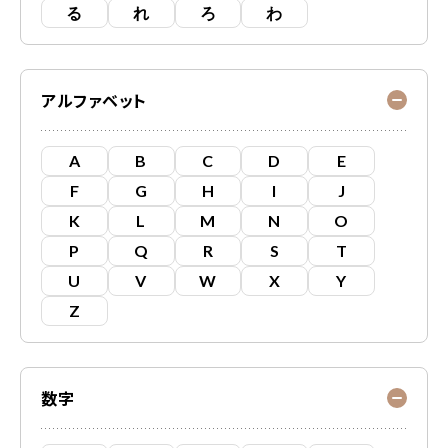
る
れ
ろ
わ
アルファベット
A
B
C
D
E
F
G
H
I
J
K
L
M
N
O
P
Q
R
S
T
U
V
W
X
Y
Z
数字