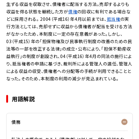
生ずる収益を収取させ、債権者に配当する方法。売却するよりも
収益を得る状態を継続した方が
債権
の回収に有利である場合な
どに採用される。
2004（平成16）年4月以前までは、
抵当権
の実
行方法としては、売却せずに収益から債権者が配当を受ける方法
がなかったため、本制度に一定の存在意義があった。しかし、
03（平成15）年の「担保物権及び民事執行制度の改善のための民
法等の一部を改正する法律」の成立・公布により、「担保不動産収
益執行」の制度が創設され、04（平成16）年4月の同法の施行によ
り、抵当権者の申請に基づき、裁判所による管理人の選任、管理人
による収益の収受、債権者への分配等の手続が利用できることと
なった。そのため、本制度の利用の減少が見込まれている。
用語解説
債務