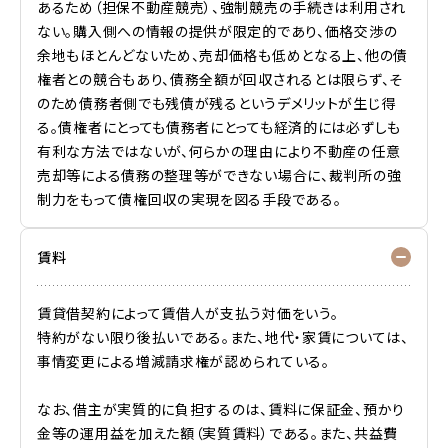
あるため（担保不動産競売）、強制競売の手続きは利用され
ない。購入側への情報の提供が限定的であり、価格交渉の
余地もほとんどないため、売却価格も低めとなる上、他の債
権者との競合もあり、債務全額が回収されるとは限らず、そ
のため債務者側でも
残債
が残るというデメリットが生じ得
る。債権者にとっても債務者にとっても経済的には必ずしも
有利な方法ではないが、何らかの理由により不動産の任意
売却等による債務の整理等ができない場合に、裁判所の強
制力をもって債権回収の実現を図る手段である。
賃料
賃貸借契約によって賃借人が支払う対価をいう。
特約がない限り後払いである。また、地代・家賃については、
事情変更による増減請求権が認められている。
なお、借主が実質的に負担するのは、賃料に保証金、預かり
金等の運用益を加えた額（実質賃料）である。また、共益費