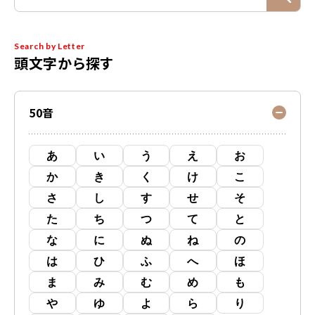
Search by Letter
頭文字から探す
50音
あ
い
う
え
お
か
き
く
け
こ
さ
し
す
せ
そ
た
ち
つ
て
と
な
に
ぬ
ね
の
は
ひ
ふ
へ
ほ
ま
み
む
め
も
や
ゆ
よ
ら
り