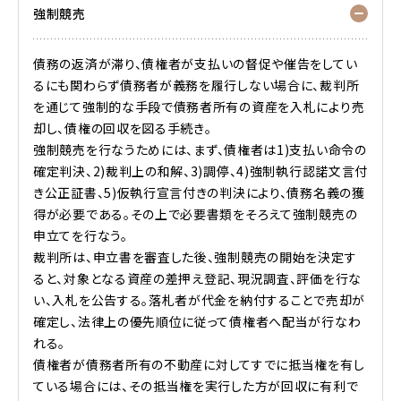
強制競売
債務
の返済が滞り、
債権
者が支払いの督促や催告をしてい
るにも関わらず債務者が義務を履行しない場合に、裁判所
を通じて強制的な手段で債務者所有の資産を入札により売
却し、債権の回収を図る手続き。
強制
競売
を行なうためには、まず、債権者は1)支払い命令の
確定判決、2)裁判上の和解、3)調停、4)強制執行認諾文言付
き公正証書、5)仮執行宣言付きの判決により、債務名義の獲
得が必要である。その上で必要書類をそろえて強制競売の
申立てを行なう。
裁判所は、申立書を審査した後、強制競売の開始を決定す
ると、対象となる資産の
差押え登記
、現況調査、評価を行な
い、入札を公告する。落札者が代金を納付することで売却が
確定し、法律上の優先順位に従って債権者へ配当が行なわ
れる。
債権者が債務者所有の
不動産
に対してすでに
抵当権
を有し
ている場合には、その抵当権を実行した方が回収に有利で