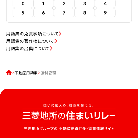
0
1
2
3
4
5
6
7
8
9
用語集の免責事項について
用語集の著作権について
用語集の出典について
不動産用語集
強制管理
三菱地所グループの
不動産売買仲介・賃貸情報サイト