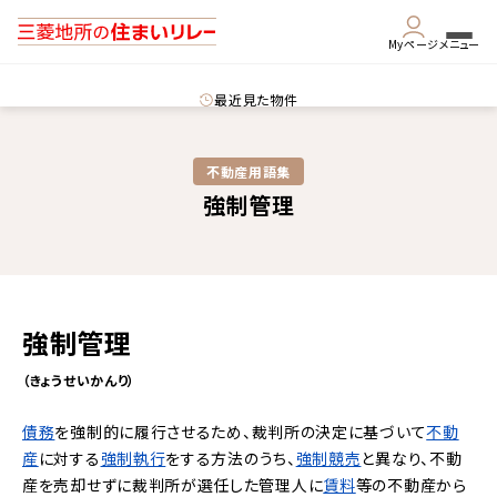
Myページ
メニュー
最近見た物件
不動産用語集​
強制管理
強制管理
（きょうせいかんり）
債務
を強制的に履行させるため、裁判所の決定に基づいて
不動
産
に対する
強制執行
をする方法のうち、
強制競売
と異なり、不動
産を売却せずに裁判所が選任した管理人に
賃料
等の不動産から