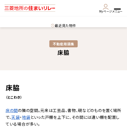
Myページ
メニュー
最近見た物件
不動産用語集​
床脇
床脇
（とこわき）
床の間
の隣の空間。元来は工芸品、書物、硯などのものを置く場所
で、
天袋
・
地袋
といった戸棚を上下に、その間には違い棚を配置し
ている場合が多い。