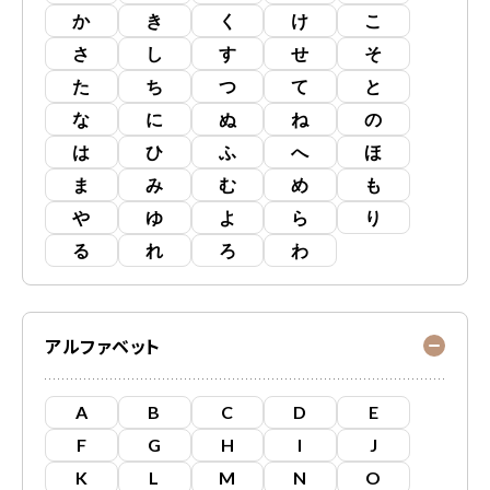
か
き
く
け
こ
さ
し
す
せ
そ
た
ち
つ
て
と
な
に
ぬ
ね
の
は
ひ
ふ
へ
ほ
ま
み
む
め
も
や
ゆ
よ
ら
り
る
れ
ろ
わ
アルファベット
A
B
C
D
E
F
G
H
I
J
K
L
M
N
O