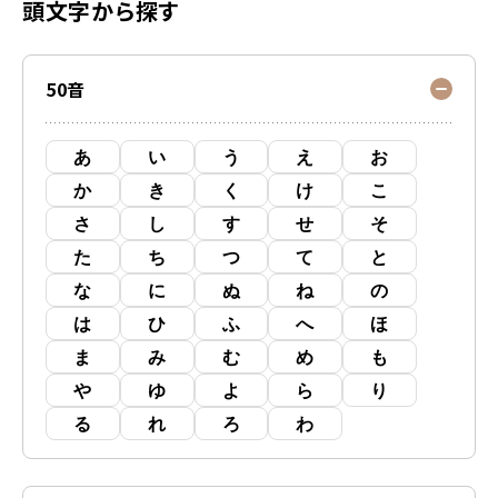
頭文字から探す
50音
あ
い
う
え
お
か
き
く
け
こ
さ
し
す
せ
そ
た
ち
つ
て
と
な
に
ぬ
ね
の
は
ひ
ふ
へ
ほ
ま
み
む
め
も
や
ゆ
よ
ら
り
る
れ
ろ
わ