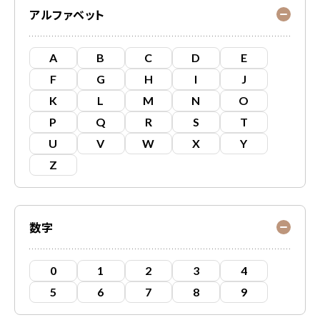
アルファベット
A
B
C
D
E
F
G
H
I
J
K
L
M
N
O
P
Q
R
S
T
U
V
W
X
Y
Z
数字
0
1
2
3
4
5
6
7
8
9