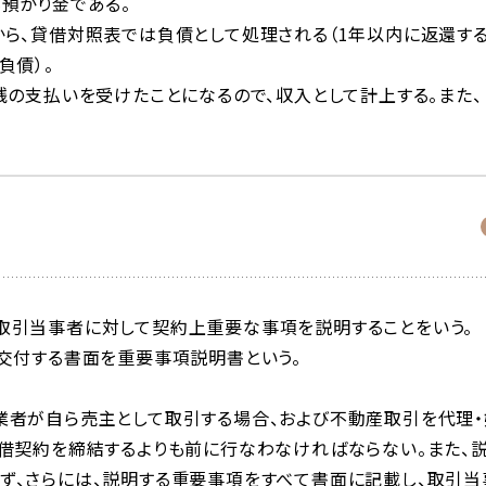
も預かり金である。
ら、
貸借対照表
では負債として処理される（
1
年以内に返還す
負債）。
銭の支払いを受けたことになるので、収入として計上する。また、
取引当事者に対して契約上重要な事項を説明することをいう。
交付する書面を重要事項説明書という。
業者が自ら売主として取引する場合、および不動産取引を代理・
借契約を締結するよりも前に行なわなければならない。また、
ず、さらには、説明する重要事項をすべて書面に記載し、取引当