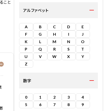
ること
アルファベット
A
B
C
D
E
F
G
H
I
J
K
L
M
N
O
P
Q
R
S
T
U
V
W
X
Y
Z
数字
業
0
1
2
3
4
5
6
7
8
9
者