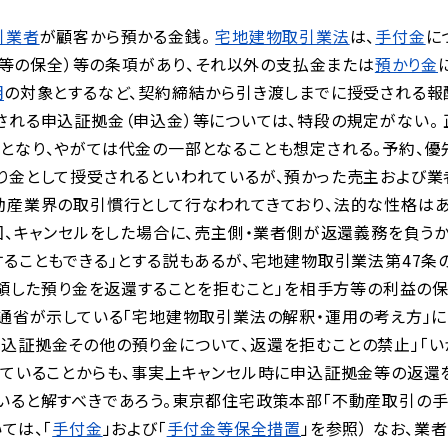
引業者
が顧客から預かる金銭。
宅地建物取引業法
は、
手付金
に
付金等の保全）等の条項があり、それ以外の支払金または
預かり金
明
の対象とするなど、契約締結から引き渡しまでに授受される報
される申込証拠金（申込金）等については、特段の規定がない。
となり、やがては代金の一部となることも想定される。予約、優
り金として授受されるといわれているが、預かった売主および業
動産業界の取引慣行として行なわれてきており、法的な性格は
、キャンセルをした場合に、売主側・業者側が返還義務を負うか
ることもできる」とする説もあるが、宅地建物取引業法第47条の
受領した預り金を返還することを拒むこと」を相手方等の利益の
通省
が示している「
宅地建物取引業法の解釈・運用の考え方
」
込証拠金その他の預り金について、返還を拒むことの禁止」「い
していることからも、事実上キャンセル時に申込証拠金等の返還
いると解すべきであろう。東京都住宅政策本部「不動産取引の手
ては、「
手付金
」および「
手付金等保全措置
」を参照）
なお、業