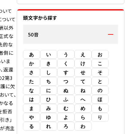
ついて
頭文字から探す
について
酬以外
50音
正式な
先的な
者側に
あ
い
う
え
お
あいま
か
き
く
け
こ
、返還
さ
し
す
せ
そ
2第3
た
ち
つ
て
と
保護に欠
な
に
ぬ
ね
の
において、
は
ひ
ふ
へ
ほ
かなる
ま
み
む
め
も
を拒否
や
ゆ
よ
ら
り
引き」
る
れ
ろ
わ
者が売主