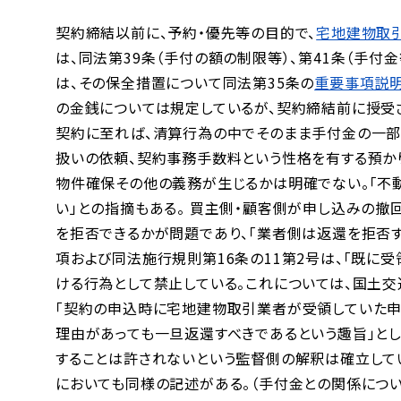
契約締結以前に、予約・優先等の目的で、
宅地建物取
は、同法第39条（手付の額の制限等）、第41条（手
は、その保全措置について同法第35条の
重要事項説
の金銭については規定しているが、契約締結前に授受
契約に至れば、清算行為の中でそのまま手付金の一部
扱いの依頼、契約事務手数料という性格を有する預か
物件確保その他の義務が生じるかは明確でない。「不
い」との指摘もある。
買主側・顧客側が申し込みの撤回
を拒否できるかが問題であり、「業者側は返還を拒否す
項および同法施行規則第16条の11第2号は、「既に
ける行為として禁止している。これについては、
国土交
「契約の申込時に宅地建物取引業者が受領していた申
理由があっても一旦返還すべきであるという趣旨」と
することは許されないという監督側の解釈は確立して
においても同様の記述がある。（手付金との関係につい