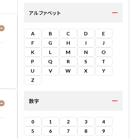
アルファベット
A
B
C
D
E
F
G
H
I
J
K
L
M
N
O
P
Q
R
S
T
U
V
W
X
Y
Z
数字
0
1
2
3
4
5
6
7
8
9