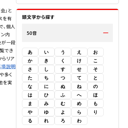
覧会
」と
頭文字から探す
スを有
で、個人
50音
イン内
及が一段
覧でき
あ
い
う
え
お
からリア
か
き
く
け
こ
事項説明
さ
し
す
せ
そ
や多く
た
ち
つ
て
と
地を実
な
に
ぬ
ね
の
は
ひ
ふ
へ
ほ
ま
み
む
め
も
や
ゆ
よ
ら
り
る
れ
ろ
わ