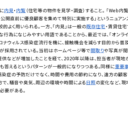
に
内見
・
内覧
（住宅等の物件を見学・調査）すること。
「
Web内
「公開直前に優良顧客を集めて特別に実施する」というニュアン
較的よく用いられる。一方、「内見」は一般の
既存住宅
・賃貸住宅
な行為になじみやすい用語であることから、最近では、「オンラ
コロナウィルス感染症流行を機に、接触機会を減らす目的から普
法が採用されている。当初はホームページ等で
間取り
や写真が閲
供などが増加したことを経て、2020年以降は、担当者が現地
にも答えるというパターンが一般的になりつつある。同様に
重要
感染症の予防だけでなく、時間や費用の節約になり、遠方の顧客
方で、騒音や臭気、周辺の環境や時間による
日照
の変化など、現
必要がある。