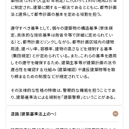
築物法（1919（大正8）年制定）に代わって1950（昭和25）年
に制定され、建築に関する一般法であるとともに、都市計画
法と連係して都市計画の基本を定める役割を担う。
遵守すべき基準として、個々の建築物の構造基準（単体規
定、具体的な技術基準は政省令等で詳細に定められてい
る）と、都市計画とリンクしながら、都市計画区域内の建物
用途、建ぺい率、容積率、建物の高さなどを規制する基準
（集団規定）とが定められている。また、これらの基準を適用
しその遵守を確保するため、建築主事等が建築計画の法令
適合性を確認する仕組み（建築確認）や違反建築物等を取
り締まるための制度などが規定されている。
その法律的な性格の特徴は、警察的な機能を担うことであ
り、建築基準法による規制を「建築警察」ということがある。
道路（建築基準法上の～）