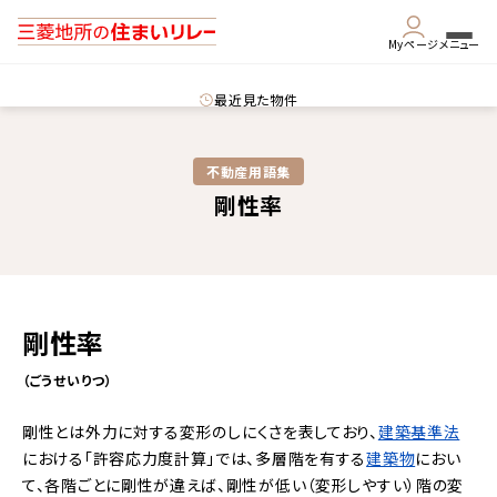
Myページ
メニュー
最近見た物件
不動産用語集​
剛性率
剛性率
（ごうせいりつ）
剛性とは
外力
に対する変形のしにくさを表しており、
建築基準法
における「許容応力度計算」では、多層階を有する
建築物
におい
て、各階ごとに剛性が違えば、剛性が低い（変形しやすい）階の変