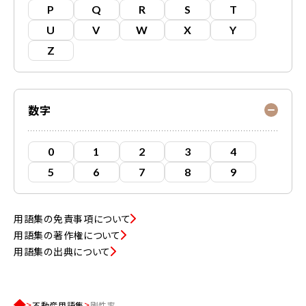
P
Q
R
S
T
U
V
W
X
Y
Z
数字
0
1
2
3
4
5
6
7
8
9
用語集の免責事項について
用語集の著作権について
用語集の出典について
不動産用語集
剛性率