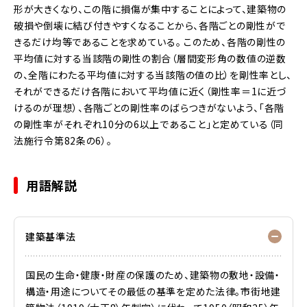
形が大きくなり、この階に損傷が集中することによって、建築物の
破損や倒壊に結び付きやすくなることから、各階ごとの剛性がで
きるだけ均等であることを求めている。
このため、各階の剛性の
平均値に対する当該階の剛性の割合（層間変形角の数値の逆数
の、全階にわたる平均値に対する当該階の値の比）を剛性率とし、
それができるだけ各階において平均値に近く（剛性率＝1に近づ
けるのが理想）、各階ごとの剛性率のばらつきがないよう、「各階
の剛性率がそれぞれ10分の6以上であること」と定めている（同
法施行令第82条の6）。
用語解説
建築基準法
国民の生命・健康・財産の保護のため、建築物の敷地・設備・
構造・用途についてその最低の基準を定めた法律。市街地建