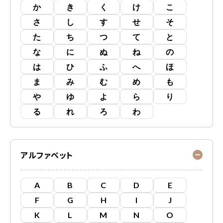
か
き
く
け
こ
さ
し
す
せ
そ
た
ち
つ
て
と
な
に
ぬ
ね
の
は
ひ
ふ
へ
ほ
ま
み
む
め
も
や
ゆ
よ
ら
り
る
れ
ろ
わ
アルファベット
A
B
C
D
E
F
G
H
I
J
K
L
M
N
O