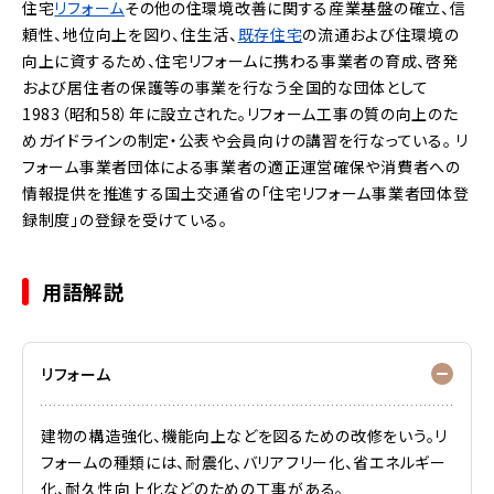
住宅
リフォーム
その他の住環境改善に関する産業基盤の確立、信
頼性、地位向上を図り、住生活、
既存住宅
の流通および住環境の
向上に資するため、住宅リフォームに携わる事業者の育成、啓発
および居住者の保護等の事業を行なう全国的な団体として
1983（昭和58）年に設立された。リフォーム工事の質の向上のた
めガイドラインの制定・公表や会員向けの講習を行なっている。
リ
フォーム事業者団体による事業者の適正運営確保や消費者への
情報提供を推進する
国土交通省
の「住宅リフォーム事業者団体登
録制度」の登録を受けている。
用語解説
リフォーム
建物の構造強化、機能向上などを図るための改修をいう。リ
フォームの種類には、耐震化、バリアフリー化、省エネルギー
化、耐久性向上化などのための工事がある。