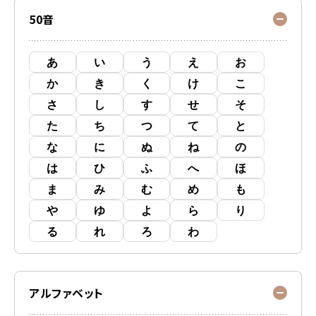
50音
あ
い
う
え
お
か
き
く
け
こ
さ
し
す
せ
そ
た
ち
つ
て
と
な
に
ぬ
ね
の
は
ひ
ふ
へ
ほ
ま
み
む
め
も
や
ゆ
よ
ら
り
る
れ
ろ
わ
アルファベット