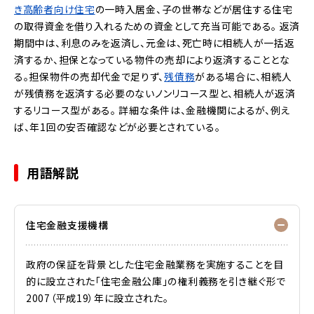
き高齢者向け住宅
の一時入居金、子の世帯などが居住する住宅
の取得資金を借り入れるための資金として充当可能である。
返済
期間中は、
利息
のみを返済し、元金は、死亡時に相続人が一括返
済するか、担保となっている物件の売却により返済することとな
る。担保物件の売却代金で足りず、
残債務
がある場合に、相続人
が残債務を返済する必要のない
ノンリコース
型と、相続人が返済
する
リコース
型がある。
詳細な条件は、金融機関によるが、例え
ば、年1回の安否確認などが必要とされている。
用語解説
住宅金融支援機構
政府の保証を背景とした住宅金融業務を実施することを目
的に設立された「住宅金融公庫」の権利義務を引き継ぐ形で
2007（平成19）年に設立された。