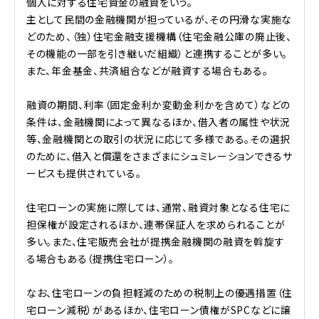
個人に対する住宅資金の融資をいう。
主として民間の金融機関が担っているが、その円滑な実施な
どのため、（独）住宅金融支援機構（住宅金融公庫の廃止後、
その機能の一部を引き継いだ組織）と連携することが多い。
また、年金基金、共済組合などが融資する場合もある。
融資の期間、利率（固定金利か変動金利かを含めて）などの
条件は、金融機関によって異なるほか、借入者の属性や状況
等、金融機関との取引の状況に応じて多様である。その選択
のために、借入と償還をさまざまにシュミレーションできるサ
ービスも提供されている。
住宅ローンの実施に際しては、通常、融資対象となる住宅に
担保権が設定されるほか、連帯保証人を求められることが
多い。また、住宅販売会社が提携金融機関の融資を斡旋す
る場合もある（提携住宅ローン）。
なお、住宅ローンの負担軽減のための税制上の優遇措置（住
宅ローン減税）があるほか、住宅ローン債権がSPCなどに譲