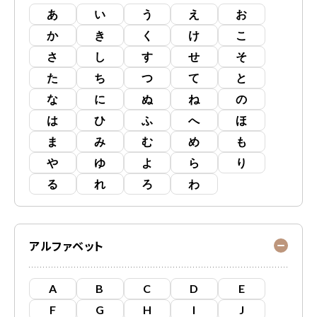
あ
い
う
え
お
か
き
く
け
こ
さ
し
す
せ
そ
た
ち
つ
て
と
な
に
ぬ
ね
の
は
ひ
ふ
へ
ほ
ま
み
む
め
も
や
ゆ
よ
ら
り
る
れ
ろ
わ
アルファベット
A
B
C
D
E
F
G
H
I
J