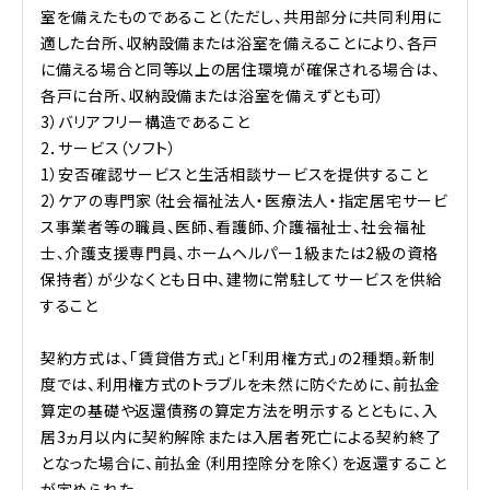
室を備えたものであること（ただし、共用部分に共同利用に
適した台所、収納設備または浴室を備えることにより、各戸
に備える場合と同等以上の居住環境が確保される場合は、
各戸に台所、収納設備または浴室を備えずとも可）
3）バリアフリー構造であること
2．サービス（ソフト）
1）安否確認サービスと生活相談サービスを提供すること
2）ケアの専門家（社会福祉法人・医療法人・指定居宅サービ
ス事業者等の職員、医師、看護師、介護福祉士、社会福祉
士、介護支援専門員、ホームヘルパー1級または2級の資格
保持者）が少なくとも日中、建物に常駐してサービスを供給
すること
契約方式は、「賃貸借方式」と「利用権方式」の2種類。新制
度では、利用権方式のトラブルを未然に防ぐために、前払金
算定の基礎や返還債務の算定方法を明示するとともに、入
居3ヵ月以内に契約解除または入居者死亡による契約終了
となった場合に、前払金（利用控除分を除く）を返還すること
が定められた。