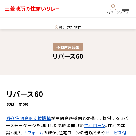
Myページ
メニュー
最近見た物件
不動産用語集​
リバース60
リバース60
（りばーす60）
（独）住宅金融支援機構
が民間金融機関と提携して提供する
リバ
ースモーゲージ
を利用した高齢者向けの
住宅ローン
。住宅の建
設・購入、
リフォーム
のほか、住宅ローンの借り換えや
サービス付