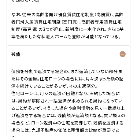
なお、従来の高齢者向け優良賃貸住宅制度（高優賃）、高齢
者円滑入居賃貸住宅制度（高円賃）、高齢者専用賃貸住宅
制度（高専賃）の3つが廃止、新制度に一本化され、さらに基
準を満たした有料老人ホームも登録が可能となっている。
残債
債務
を分割で返済する場合の、まだ返済していない部分ま
たはその金額。
住宅ローン
の場合には、月々決まった額の返
済を続けていることが多いが、その未返済分。
住宅ローンは、月々の返済が困難となり、滞納した場合に
は、
契約
が解除され一括返済が求められる契約になってい
ることが多いが、そうした場合や金利情勢を見て一括
繰り上
げ返済
をする場合には、残債額が返済額となる。買い換えの
場合など、ローン返済中の住宅を売却して、残債を返済する
場合には、売却不動産の価値と残債額の比較が重要であ