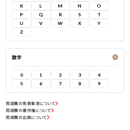
K
L
M
N
O
P
Q
R
S
T
U
V
W
X
Y
Z
数字
0
1
2
3
4
5
6
7
8
9
用語集の免責事項について
用語集の著作権について
用語集の出典について