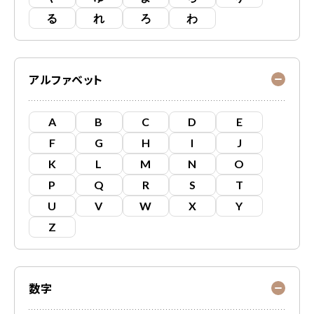
る
れ
ろ
わ
アルファベット
A
B
C
D
E
F
G
H
I
J
K
L
M
N
O
P
Q
R
S
T
U
V
W
X
Y
Z
数字