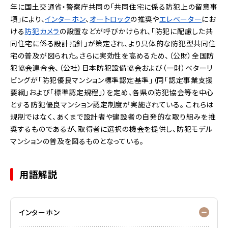
年に国土交通省・警察庁共同の「共同住宅に係る防犯上の留意事
項」により、
インターホン
、
オートロック
の推奨や
エレベーター
にお
ける
防犯カメラ
の設置などが呼びかけられ、「防犯に配慮した共
同住宅に係る設計指針」が策定され、より具体的な防犯型共同住
宅の普及が図られた。さらに実効性を高めるため、（公財）全国防
犯協会連合会、（公社）日本防犯設備協会および（一財）ベターリ
ビングが「防犯優良マンション標準認定基準」（同「認定事業支援
要綱」および「標準認定規程」）を定め、各県の防犯協会等を中心
とする防犯優良マンション認定制度が実施されている。
これらは
規制ではなく、あくまで設計者や建設者の自発的な取り組みを推
奨するものであるが、取得者に選択の機会を提供し、防犯モデル
マンションの普及を図るものとなっている。
用語解説
インターホン