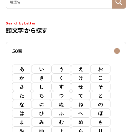
Search by Letter
頭文字から探す
50音
あ
い
う
え
お
か
き
く
け
こ
さ
し
す
せ
そ
た
ち
つ
て
と
な
に
ぬ
ね
の
は
ひ
ふ
へ
ほ
ま
み
む
め
も
や
ゆ
よ
ら
り