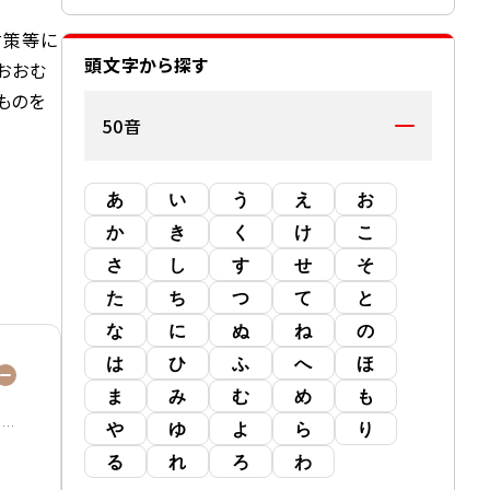
対策等に
頭文字から探す
おおむ
ものを
50音
あ
い
う
え
お
か
き
く
け
こ
さ
し
す
せ
そ
た
ち
つ
て
と
な
に
ぬ
ね
の
は
ひ
ふ
へ
ほ
ま
み
む
め
も
や
ゆ
よ
ら
り
る
れ
ろ
わ