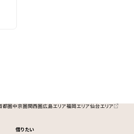
首都圏
中京圏
関西圏
広島エリア
福岡エリア
仙台エリア
借りたい