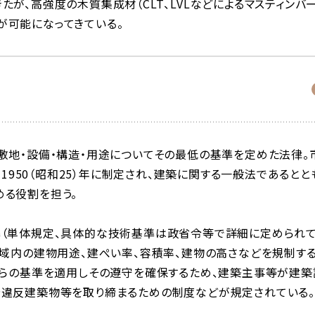
が、高強度の木質集成材（CLT、LVLなどによるマスティンバー
が可能になってきている。
敷地・設備・構造・用途についてその最低の基準を定めた法律。
て1950（昭和25）年に制定され、建築に関する一般法であるとと
める役割を担う。
準（単体規定、具体的な技術基準は政省令等で詳細に定められ
区域内の建物用途、建ぺい率、容積率、建物の高さなどを規制す
れらの基準を適用しその遵守を確保するため、建築主事等が建築
や違反建築物等を取り締まるための制度などが規定されている。