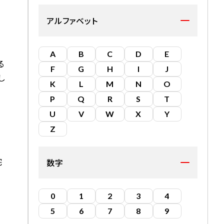
アルファベット
A
B
C
D
E
る
F
G
H
I
J
し
K
L
M
N
O
P
Q
R
S
T
U
V
W
X
Y
Z
宅
数字
0
1
2
3
4
5
6
7
8
9