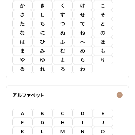
か
き
く
け
こ
さ
し
す
せ
そ
た
ち
つ
て
と
な
に
ぬ
ね
の
は
ひ
ふ
へ
ほ
ま
み
む
め
も
や
ゆ
よ
ら
り
る
れ
ろ
わ
アルファベット
A
B
C
D
E
F
G
H
I
J
K
L
M
N
O