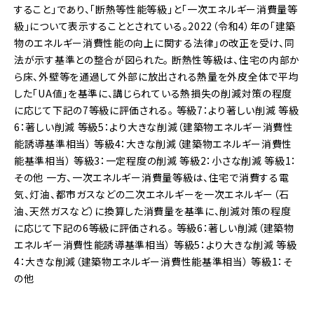
すること」であり、「断熱等性能等級」と「一次エネルギー消費量等
級」について表示することとされている。2022（令和4）年の「
建築
物
のエネルギー消費性能の向上に関する法律」の改正を受け、同
法が示す基準との整合が図られた。
断熱性等級は、住宅の内部か
ら床、外壁等を通過して外部に放出される熱量を外皮全体で平均
した「UA値」を基準に、講じられている熱損失の削減対策の程度
に応じて下記の7等級に評価される。
等級7：より著しい削減
等級
6：著しい削減
等級5：より大きな削減（建築物エネルギー消費性
能誘導基準相当）
等級4：大きな削減（建築物エネルギー消費性
能基準相当）
等級3：一定程度の削減
等級2：小さな削減
等級1：
その他
一方、一次エネルギー消費量等級は、住宅で消費する電
気、灯油、都市ガスなどの二次エネルギーを一次エネルギー（石
油、天然ガスなど）に換算した消費量を基準に、削減対策の程度
に応じて下記の6等級に評価される。
等級6：著しい削減（建築物
エネルギー消費性能誘導基準相当）
等級5：より大きな削減
等級
4：大きな削減（建築物エネルギー消費性能基準相当）
等級1：そ
の他