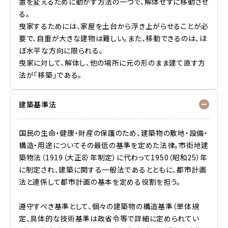
置を変えるために動かす方法の一つで、解体せずに移動させ
る。
曳家するためには、家屋を土台から浮き上がらせることが必
要で、自重が大きな建物は難しい。また、移動できるのは、ほ
ぼ水平な方向に限られる。
曳家に対して、解体し、他の場所に元の形のまま建て直す方
法が「移築」である。
建築基準法
国民の生命・健康・財産の保護のため、建築物の敷地・設備・
構造・用途についてその最低の基準を定めた法律。市街地建
築物法（1919（大正8）年制定）に代わって1950（昭和25）年
に制定され、建築に関する一般法であるとともに、都市計画
法と連係して都市計画の基本を定める役割を担う。
遵守すべき基準として、個々の建築物の構造基準（単体規
定、具体的な技術基準は政省令等で詳細に定められてい