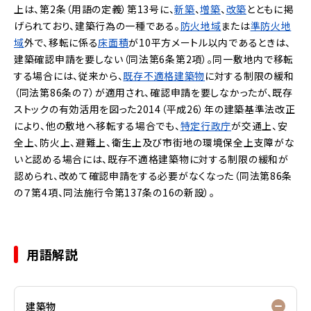
上は、第2条（用語の定義）第13号に、
新築
、
増築
、
改築
とともに掲
げられており、建築行為の一種である。
防火地域
または
準防火地
域
外で、移転に係る
床面積
が10平方メートル以内であるときは、
建築確認申請を要しない（同法第6条第2項）。同一敷地内で移転
する場合には、従来から、
既存不適格建築物
に対する制限の緩和
（同法第86条の７）が適用され、確認申請を要しなかったが、既存
ストックの有効活用を図った2014（平成26）年の建築基準法改正
により、他の敷地へ移転する場合でも、
特定行政庁
が交通上、安
全上、防火上、避難上、衛生上及び市街地の環境保全上支障がな
いと認める場合には、既存不適格建築物に対する制限の緩和が
認められ、改めて確認申請をする必要がなくなった（同法第86条
の７第4項、同法施行令第137条の16の新設）。
用語解説
建築物