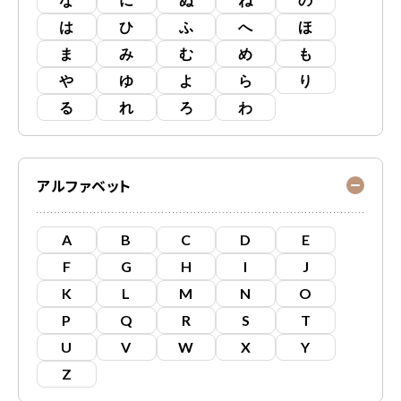
は
ひ
ふ
へ
ほ
ま
み
む
め
も
や
ゆ
よ
ら
り
る
れ
ろ
わ
アルファベット
A
B
C
D
E
F
G
H
I
J
K
L
M
N
O
P
Q
R
S
T
U
V
W
X
Y
Z