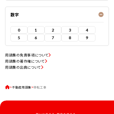
数字
0
1
2
3
4
5
6
7
8
9
用語集の免責事項について
用語集の著作権について
用語集の出典について
不動産用語集
移転工事