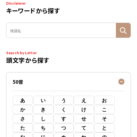
Disclaimer
キーワードから探す
Search by Letter
頭文字から探す
50音
あ
い
う
え
お
か
き
く
け
こ
さ
し
す
せ
そ
た
ち
つ
て
と
な
に
ぬ
ね
の