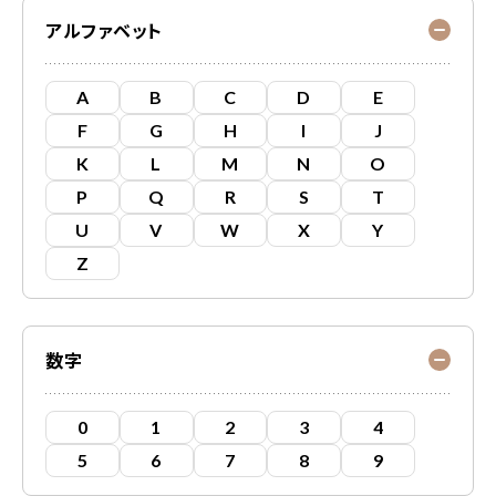
アルファベット
A
B
C
D
E
F
G
H
I
J
K
L
M
N
O
P
Q
R
S
T
U
V
W
X
Y
Z
数字
0
1
2
3
4
5
6
7
8
9