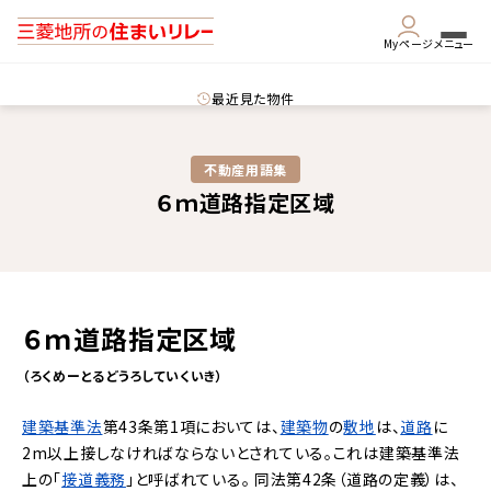
Myページ
メニュー
最近見た物件
不動産用語集​
６ｍ道路指定区域
６ｍ道路指定区域
（ろくめーとるどうろしていくいき）
建築基準法
第43条第1項においては、
建築物
の
敷地
は、
道路
に
2m以上接しなければならないとされている。これは建築基準法
上の「
接道義務
」と呼ばれている。
同法第42条（道路の定義）は、