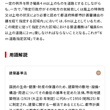
一定の例外を除き幅員４m以上のものを道路とするとしながら
も、一方で、「特定行政庁がその地方の気候若しくは風土の特殊性
又は土地の状況により必要と認めて都道府県都市計画審議会の
議を経て指定する区域内」においては、6m以上としているため、
この規定に従って指定された区域における接道義務は「幅員6m
以上の道路に２m」接しなければならないこととなる。これが「６
ｍ道路指定区域」である。
用語解説
建築基準法
国民の生命・健康・財産の保護のため、建築物の敷地・設備・
構造・用途についてその最低の基準を定めた法律。市街地建
築物法（1919（大正8）年制定）に代わって1950（昭和25）年
に制定され、建築に関する一般法であるとともに、都市計画