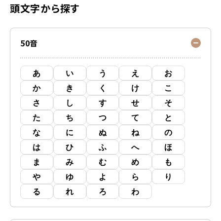
頭文字から探す
50音
あ
い
う
え
お
か
き
く
け
こ
さ
し
す
せ
そ
た
ち
つ
て
と
な
に
ぬ
ね
の
は
ひ
ふ
へ
ほ
ま
み
む
め
も
や
ゆ
よ
ら
り
る
れ
ろ
わ