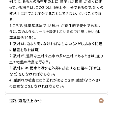
例えば、ある人の所有地の上に「住宅」と「物置」が別々に建
っている場合は、この2つは用途上不可分であるので、別々の
敷地上に建てたと主張することはできない、ということであ
る。
ところで、建築基準法では「敷地」が衛生的で安全であるよ
うに、次のようなルールを設定しているので注意したい（建
築基準法19条）。
1．敷地は、道より高くなければならない（ただし排水や防湿
の措置を取れば可）
2．敷地が、湿潤な土地や出水の多い土地であるときは、盛り
土や地盤の改良を行なう。
3．敷地には、雨水と汚水を外部に排出する仕組み（下水道
など）をしなければならない。
4．崖崩れの被害にあう恐れがあるときは、擁壁（ようへき）
の設置などをしなければならない。
道路（道路法上の～）