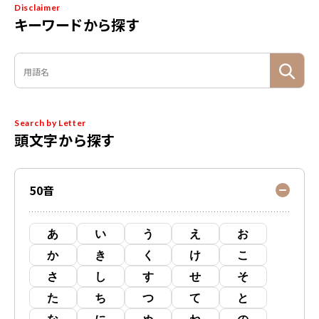
Disclaimer
キーワードから探す
Search by Letter
頭文字から探す
50音
あ
い
う
え
お
か
き
く
け
こ
さ
し
す
せ
そ
た
ち
つ
て
と
な
に
ぬ
ね
の