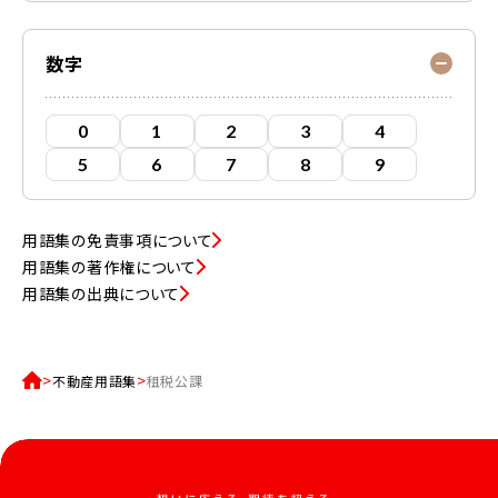
数字
0
1
2
3
4
5
6
7
8
9
用語集の免責事項について
用語集の著作権について
用語集の出典について
不動産用語集
租税公課