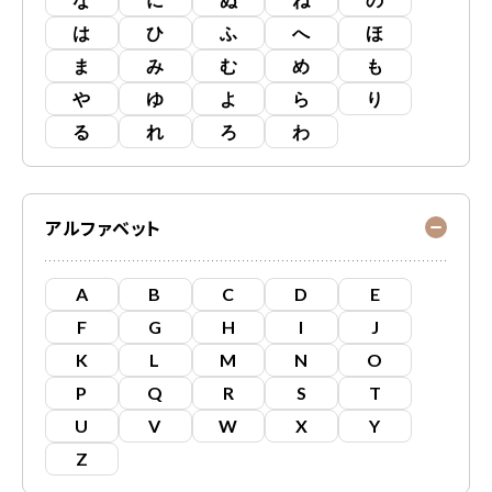
は
ひ
ふ
へ
ほ
ま
み
む
め
も
や
ゆ
よ
ら
り
る
れ
ろ
わ
アルファベット
A
B
C
D
E
F
G
H
I
J
K
L
M
N
O
P
Q
R
S
T
U
V
W
X
Y
Z