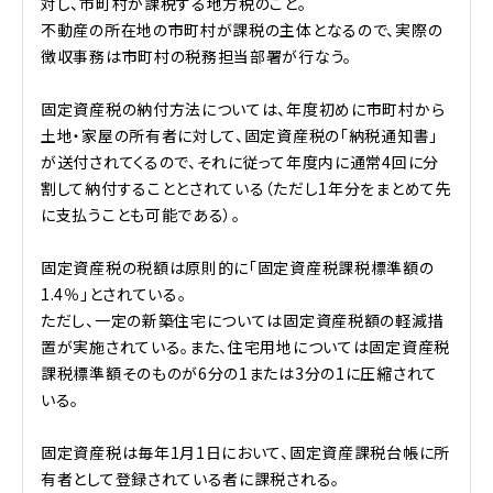
対し、市町村が課税する地方税のこと。
不動産の所在地の市町村が課税の主体となるので、実際の
徴収事務は市町村の税務担当部署が行なう。
固定資産税の納付方法については、年度初めに市町村から
土地・家屋の所有者に対して、固定資産税の「納税通知書」
が送付されてくるので、それに従って年度内に通常4回に分
割して納付することとされている（ただし1年分をまとめて先
に支払うことも可能である）。
固定資産税の税額は原則的に「固定資産税課税標準額の
1.4％」とされている。
ただし、一定の新築住宅については固定資産税額の軽減措
置が実施されている。また、住宅用地については固定資産税
課税標準額そのものが6分の1または3分の1に圧縮されて
いる。
固定資産税は毎年1月1日において、固定資産課税台帳に所
有者として登録されている者に課税される。