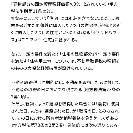
「建物部分の固定資産税評価額の3％」とされている（地方
税法附則第11条の2）。
ちなみにここでいう「住宅」には別荘を含まない。ただし、週
末を過ごすため郊外に購入した2つ目の住宅や、勤務地の近
くに購入した2つ目の住宅といったいわゆる「セカンドハウ
ス」はここでいう「住宅」に含まれる。
なお、一定の要件を満たす「住宅の建物部分」や一定の要件
を満たす「住宅用土地」については、不動産取得税の税額そ
のものの大幅な軽減措置が設けられている。
不動産取得税は原則的には、不動産を取得した者に対して、
不動産の取得の日において課税される（地方税法第73条の
2第1項）。
ただし、新築によって建物を取得した場合には「最初に使用
された日」または「譲渡された日」が「取得の日」とみなされ
て、その日における所有者が納税義務を負うケースがある
（地方税法第73条の2第2項）。具体的には次の通りである。