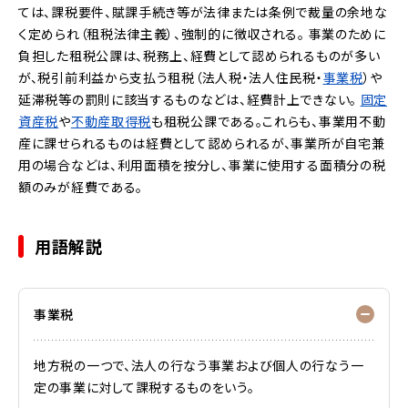
ては、課税要件、賦課手続き等が法律または条例で裁量の余地な
く定められ（租税法律主義）、強制的に徴収される。
事業のために
負担した租税公課は、税務上、経費として認められるものが多い
が、税引前利益から支払う租税（
法人税
・法人住民税・
事業税
）や
延滞税等の罰則に該当するものなどは、経費計上できない。
固定
資産税
や
不動産取得税
も租税公課である。これらも、
事業用不動
産
に課せられるものは経費として認められるが、事業所が自宅兼
用の場合などは、利用面積を按分し、事業に使用する面積分の税
額のみが経費である。
用語解説
事業税
地方税の一つで、法人の行なう事業および個人の行なう一
定の事業に対して課税するものをいう。