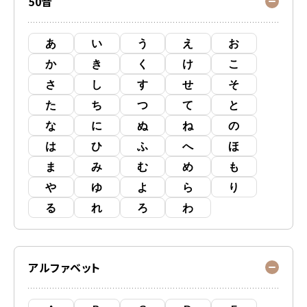
50音
あ
い
う
え
お
か
き
く
け
こ
さ
し
す
せ
そ
た
ち
つ
て
と
な
に
ぬ
ね
の
は
ひ
ふ
へ
ほ
ま
み
む
め
も
や
ゆ
よ
ら
り
る
れ
ろ
わ
アルファベット