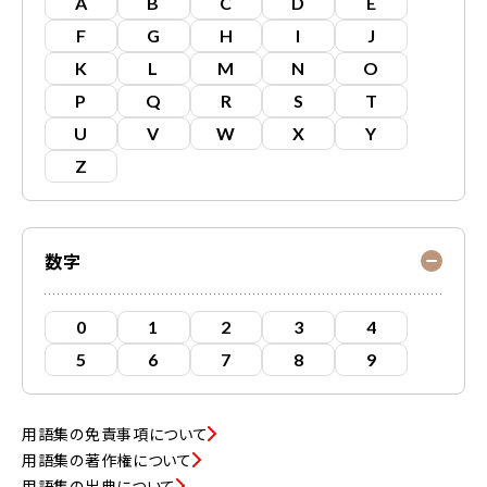
A
B
C
D
E
F
G
H
I
J
K
L
M
N
O
P
Q
R
S
T
U
V
W
X
Y
Z
数字
0
1
2
3
4
5
6
7
8
9
用語集の免責事項について
用語集の著作権について
用語集の出典について