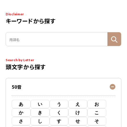
Disclaimer
キーワードから探す
Search by Letter
頭文字から探す
50音
あ
い
う
え
お
か
き
く
け
こ
さ
し
す
せ
そ