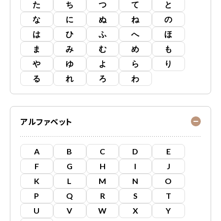
た
ち
つ
て
と
な
に
ぬ
ね
の
は
ひ
ふ
へ
ほ
ま
み
む
め
も
や
ゆ
よ
ら
り
る
れ
ろ
わ
アルファベット
A
B
C
D
E
F
G
H
I
J
K
L
M
N
O
P
Q
R
S
T
U
V
W
X
Y