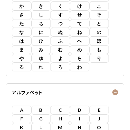
か
き
く
け
こ
さ
し
す
せ
そ
た
ち
つ
て
と
な
に
ぬ
ね
の
は
ひ
ふ
へ
ほ
ま
み
む
め
も
や
ゆ
よ
ら
り
る
れ
ろ
わ
アルファベット
A
B
C
D
E
F
G
H
I
J
K
L
M
N
O