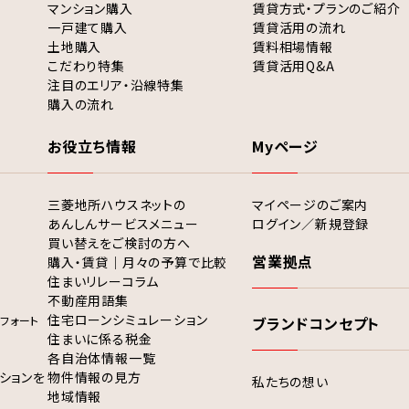
マンション購入
賃貸方式・プランのご紹介
一戸建て購入
賃貸活用の流れ
土地購入
賃料相場情報
こだわり特集
賃貸活用Q&A
注目のエリア・沿線特集
購入の流れ
お役立ち情報
Myページ
三菱地所ハウスネットの
マイページのご案内
あんしんサービスメニュー
ログイン／新規登録
買い替えをご検討の方へ
営業拠点
購入・賃貸｜月々の予算で比較
住まいリレーコラム
不動産用語集
住宅ローンシミュレーション
フォート
ブランドコンセプト
住まいに係る税金
各自治体情報一覧
ションを
物件情報の見方
私たちの想い
地域情報