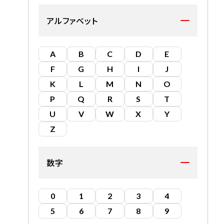
アルファベット
A
B
C
D
E
F
G
H
I
J
K
L
M
N
O
P
Q
R
S
T
U
V
W
X
Y
Z
数字
0
1
2
3
4
5
6
7
8
9