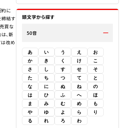
契約に
頭文字から探す
を締結す
、売買な
50音
は、新
ては改め
あ
い
う
え
お
か
き
く
け
こ
さ
し
す
せ
そ
た
ち
つ
て
と
な
に
ぬ
ね
の
は
ひ
ふ
へ
ほ
ま
み
む
め
も
や
ゆ
よ
ら
り
る
れ
ろ
わ