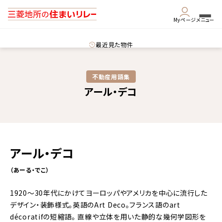
Myページ
メニュー
最近見た物件
不動産用語集​
アール・デコ
アール・デコ
（あーる・でこ）
1920～30年代にかけてヨーロッパやアメリカを中心に流行した
デザイン・装飾様式。英語のArt Deco。フランス語のart
décoratifの短縮語。 直線や立体を用いた静的な幾何学図形を