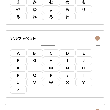
ま
み
む
め
も
や
ゆ
よ
ら
り
る
れ
ろ
わ
アルファベット
A
B
C
D
E
F
G
H
I
J
K
L
M
N
O
P
Q
R
S
T
U
V
W
X
Y
Z