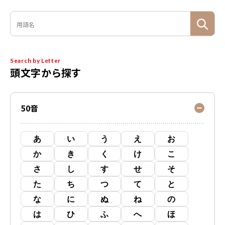
Search by Letter
頭文字から探す
50音
あ
い
う
え
お
か
き
く
け
こ
さ
し
す
せ
そ
た
ち
つ
て
と
な
に
ぬ
ね
の
は
ひ
ふ
へ
ほ