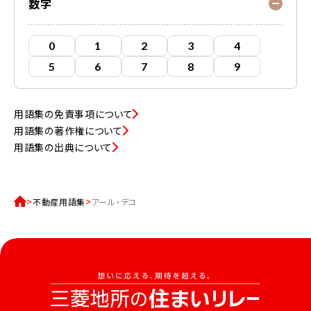
数字
0
1
2
3
4
5
6
7
8
9
用語集の免責事項について
用語集の著作権について
用語集の出典について
不動産用語集
アール・デコ