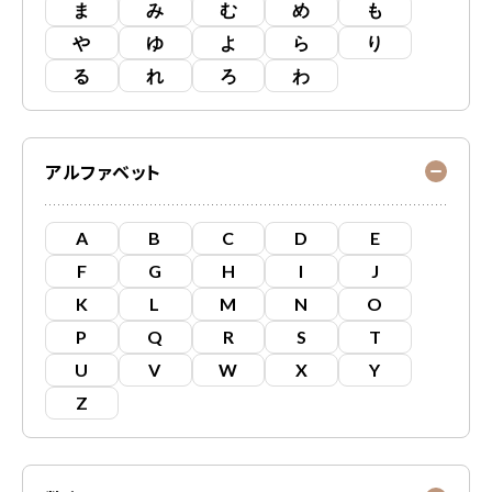
ま
み
む
め
も
や
ゆ
よ
ら
り
る
れ
ろ
わ
アルファベット
A
B
C
D
E
F
G
H
I
J
K
L
M
N
O
P
Q
R
S
T
U
V
W
X
Y
Z