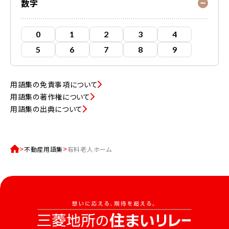
数字
0
1
2
3
4
5
6
7
8
9
用語集の免責事項について
用語集の著作権について
用語集の出典について
不動産用語集
有料老人ホーム