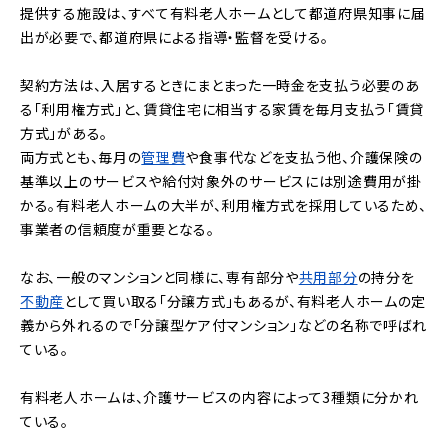
提供する施設は、すべて有料老人ホームとして都道府県知事に届
出が必要で、都道府県による指導・監督を受ける。
契約方法は、入居するときにまとまった一時金を支払う必要のあ
る「利用権方式」と、賃貸住宅に相当する家賃を毎月支払う「賃貸
方式」がある。
両方式とも、毎月の
管理費
や食事代などを支払う他、介護保険の
基準以上のサービスや給付対象外のサービスには別途費用が掛
かる。有料老人ホームの大半が、利用権方式を採用しているため、
事業者の信頼度が重要となる。
なお、一般のマンションと同様に、専有部分や
共用部分
の持分を
不動産
として買い取る「分譲方式」もあるが、有料老人ホームの定
義から外れるので「分譲型ケア付マンション」などの名称で呼ばれ
ている。
有料老人ホームは、介護サービスの内容によって3種類に分かれ
ている。