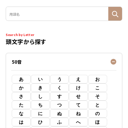
Search by Letter
頭文字から探す
50音
あ
い
う
え
お
か
き
く
け
こ
さ
し
す
せ
そ
た
ち
つ
て
と
な
に
ぬ
ね
の
は
ひ
ふ
へ
ほ