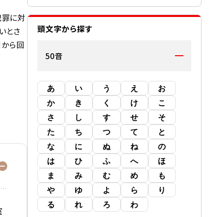
犯罪に対
頭文字から探す
いとさ
側から回
50音
あ
い
う
え
お
か
き
く
け
こ
さ
し
す
せ
そ
た
ち
つ
て
と
な
に
ぬ
ね
の
は
ひ
ふ
へ
ほ
ま
み
む
め
も
や
ゆ
よ
ら
り
る
れ
ろ
わ
室