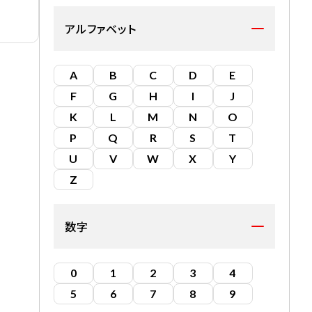
アルファベット
A
B
C
D
E
F
G
H
I
J
K
L
M
N
O
P
Q
R
S
T
U
V
W
X
Y
Z
数字
0
1
2
3
4
5
6
7
8
9