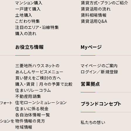
マンション購入
賃貸方式・プランのご紹介
一戸建て購入
賃貸活用の流れ
土地購入
賃料相場情報
こだわり特集
賃貸活用Q&A
注目のエリア・沿線特集
購入の流れ
お役立ち情報
Myページ
三菱地所ハウスネットの
マイページのご案内
あんしんサービスメニュー
ログイン／新規登録
買い替えをご検討の方へ
営業拠点
購入・賃貸｜月々の予算で比較
住まいリレーコラム
不動産用語集
住宅ローンシミュレーション
フォート
ブランドコンセプト
住まいに係る税金
各自治体情報一覧
ションを
物件情報の見方
私たちの想い
地域情報