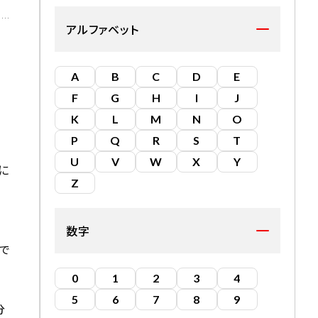
アルファベット
A
B
C
D
E
F
G
H
I
J
K
L
M
N
O
P
Q
R
S
T
U
V
W
X
Y
に
Z
数字
で
0
1
2
3
4
5
6
7
8
9
分