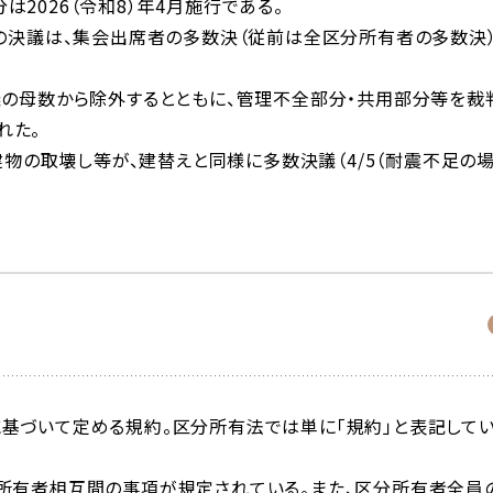
2026（令和8）年4月施行である。
）の決議は、集会出席者の多数決（従前は全区分所有者の多数決
議の母数から除外するとともに、管理不全部分・共用部分等を裁
れた。
、建物の取壊し等が、建替えと同様に多数決議（4/5（耐震不足の
基づいて定める規約。区分所有法では単に「規約」と表記して
分所有者相互間の事項が規定されている。また、区分所有者全員