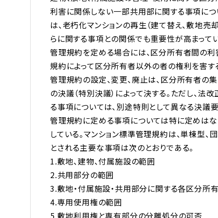
利害に関係しない一部共用部に関する事項につ
は、老朽化マンションの再生（建て替え、敷地売
らに関する事項との関係でも重要性が高まってい
管理規約を定める場合には、区分所有者間の利
規約によって区分所有者以外の者の権利を害す
管理規約の設定、変更、廃止は、区分所有者の集
の決議（特別決議）によって決する。ただし、法改
る事項については、別途特則として異なる決議要
管理規約に定める事項については特に定めはな
している。マンション標準管理規約は、単棟型、
とされる主要な事項は次のとおりである。
1.敷地、建物、付属施設の範囲
2.共用部分の範囲
3.敷地・付属施設・共用部分に関する各区分所
4.専用使用権の範囲
5.敷地利用権と専有部分の分離処分の可否