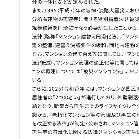
分の一体化などが定められた。
また、1995（平成7）年の阪神・淡路大震災に
分所有建物の再建等に関する特別措置法（「被災
規模修繕を円滑に行なう必要が生じたことから、2
法律（略称「マンション建替え円滑化法」、「マン
定の整備、建替え決議要件の緩和、団地内建物
なお、マンションの建て替え等に関しては、「マンシ
法」後述）、マンション管理の適正化等に関しては、
ョンの再建については「被災マンション法」にお
いる。
さらに、2025（令和7）年には、マンションが
居住者の「2つの老い」が進行しており、外壁
題となり、新築から再生までのライフサイクル全
識から、「老朽化マンション等の管理及び再生
を改正する法律」が制定・公布され、マンション管
再生等の円滑化に関する法律（「マンション再生