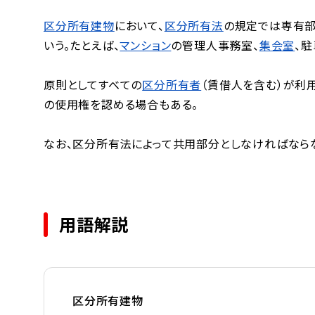
区分所有建物
において、
区分所有法
の規定では専有部
いう。たとえば、
マンション
の管理人事務室、
集会室
、
原則としてすべての
区分所有者
（賃借人を含む）が利
の使用権を認める場合もある。
なお、区分所有法によって共用部分としなければなら
用語解説
区分所有建物