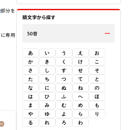
物
部分を
頭文字から探す
50音
者に専用
あ
い
う
え
お
か
き
く
け
こ
さ
し
す
せ
そ
た
ち
つ
て
と
な
に
ぬ
ね
の
は
ひ
ふ
へ
ほ
ま
み
む
め
も
や
ゆ
よ
ら
り
る
れ
ろ
わ