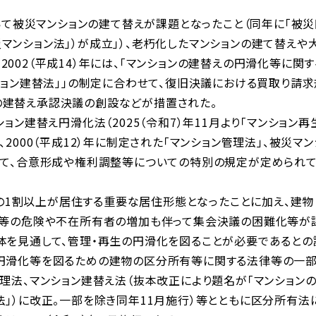
おいて被災マンションの建て替えが課題となったこと（同年に「被
マンション法」）が成立」）、老朽化したマンションの建て替えや
002（平成14）年には、「マンションの建替えの円滑化等に関す
ション建替法」」の制定に合わせて、復旧決議における買取り請求
の建替え承認決議の創設などが措置された。
ョン建替え円滑化法（2025（令和7）年11月より「マンション再
2000（平成12）年に制定された「マンション管理法」、被災マン
いて、合意形成や権利調整等についての特別の規定が定められ
国民の1割以上が居住する重要な居住形態となったことに加え、建物
剥落等の危険や不在所有者の増加も伴って集会決議の困難化等が
体を見通して、管理・再生の円滑化を図ることが必要であるとの
の円滑化等を図るための建物の区分所有等に関する法律等の一
理法、マンション建替え法（抜本改正により題名が「マンション
法」）に改正。一部を除き同年11月施行）等とともに区分所有法