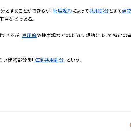
分とすることができるが、
管理規約
によって
共用部分
とする
建
駐車場などである。
用できるが、
専用庭
や駐車場などのように、規約によって特定の
ない建物部分を「
法定共用部分
」という。