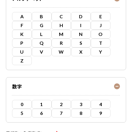
A
B
C
D
E
F
G
H
I
J
K
L
M
N
O
P
Q
R
S
T
U
V
W
X
Y
Z
数字
0
1
2
3
4
5
6
7
8
9