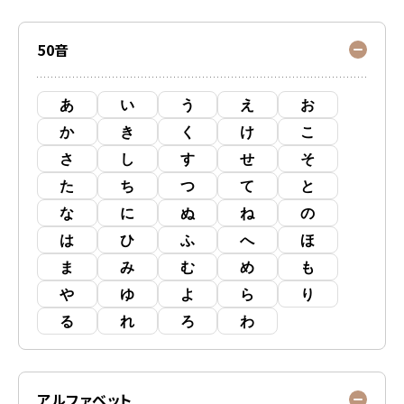
50音
あ
い
う
え
お
か
き
く
け
こ
さ
し
す
せ
そ
た
ち
つ
て
と
な
に
ぬ
ね
の
は
ひ
ふ
へ
ほ
ま
み
む
め
も
や
ゆ
よ
ら
り
る
れ
ろ
わ
アルファベット