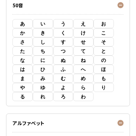
50音
あ
い
う
え
お
か
き
く
け
こ
さ
し
す
せ
そ
た
ち
つ
て
と
な
に
ぬ
ね
の
は
ひ
ふ
へ
ほ
ま
み
む
め
も
や
ゆ
よ
ら
り
る
れ
ろ
わ
アルファベット