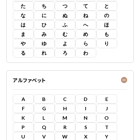
た
ち
つ
て
と
な
に
ぬ
ね
の
は
ひ
ふ
へ
ほ
ま
み
む
め
も
や
ゆ
よ
ら
り
る
れ
ろ
わ
アルファベット
A
B
C
D
E
F
G
H
I
J
K
L
M
N
O
P
Q
R
S
T
U
V
W
X
Y