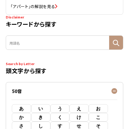
「アパート」の解説を見る
Disclaimer
キーワードから探す
Search by Letter
頭文字から探す
50音
あ
い
う
え
お
か
き
く
け
こ
さ
し
す
せ
そ