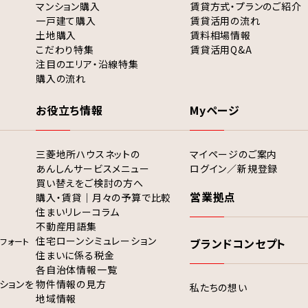
マンション購入
賃貸方式・プランのご紹介
一戸建て購入
賃貸活用の流れ
土地購入
賃料相場情報
こだわり特集
賃貸活用Q&A
注目のエリア・沿線特集
購入の流れ
お役立ち情報
Myページ
三菱地所ハウスネットの
マイページのご案内
あんしんサービスメニュー
ログイン／新規登録
買い替えをご検討の方へ
営業拠点
購入・賃貸｜月々の予算で比較
住まいリレーコラム
不動産用語集
住宅ローンシミュレーション
フォート
ブランドコンセプト
住まいに係る税金
各自治体情報一覧
ションを
物件情報の見方
私たちの想い
地域情報