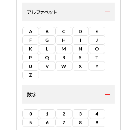
アルファベット
A
B
C
D
E
F
G
H
I
J
K
L
M
N
O
P
Q
R
S
T
U
V
W
X
Y
Z
数字
0
1
2
3
4
5
6
7
8
9