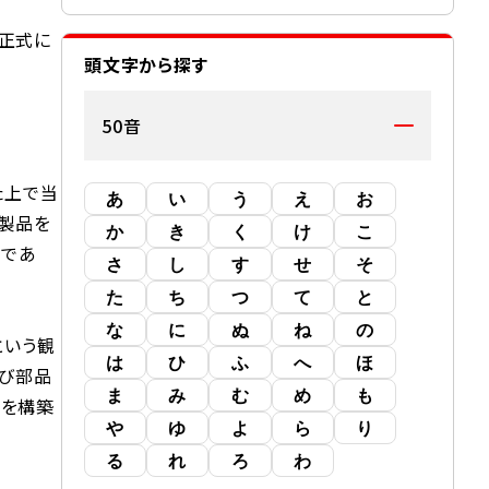
正式に
頭文字から探す
50音
た上で当
あ
い
う
え
お
製品を
か
き
く
け
こ
みであ
さ
し
す
せ
そ
た
ち
つ
て
と
な
に
ぬ
ね
の
という観
は
ひ
ふ
へ
ほ
及び部品
ま
み
む
め
も
ムを構築
や
ゆ
よ
ら
り
る
れ
ろ
わ