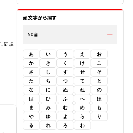
頭文字から探す
50音
ず、同規
あ
い
う
え
お
か
き
く
け
こ
さ
し
す
せ
そ
た
ち
つ
て
と
な
に
ぬ
ね
の
は
ひ
ふ
へ
ほ
ま
み
む
め
も
や
ゆ
よ
ら
り
る
れ
ろ
わ