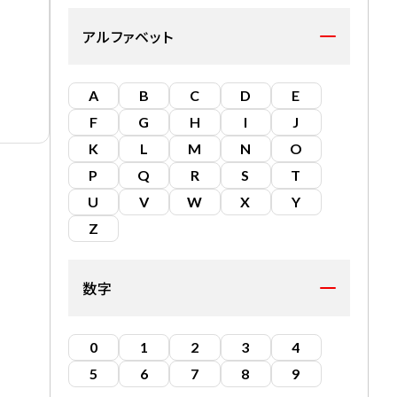
アルファベット
A
B
C
D
E
F
G
H
I
J
K
L
M
N
O
P
Q
R
S
T
U
V
W
X
Y
Z
数字
0
1
2
3
4
5
6
7
8
9