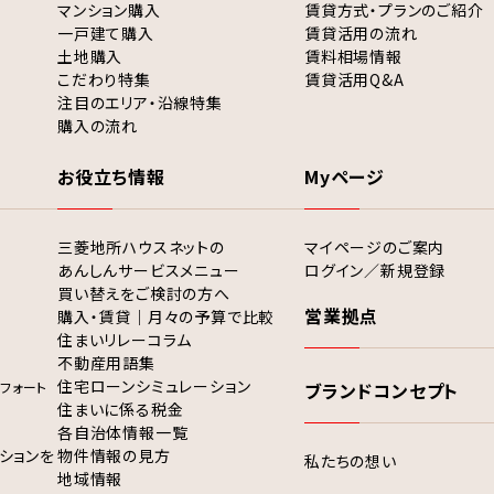
マンション購入
賃貸方式・プランのご紹介
一戸建て購入
賃貸活用の流れ
土地購入
賃料相場情報
こだわり特集
賃貸活用Q&A
注目のエリア・沿線特集
購入の流れ
お役立ち情報
Myページ
三菱地所ハウスネットの
マイページのご案内
あんしんサービスメニュー
ログイン／新規登録
買い替えをご検討の方へ
営業拠点
購入・賃貸｜月々の予算で比較
住まいリレーコラム
不動産用語集
住宅ローンシミュレーション
フォート
ブランドコンセプト
住まいに係る税金
各自治体情報一覧
ションを
物件情報の見方
私たちの想い
地域情報