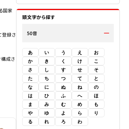
る国家
頭文字から探す
50音
て登録さ
あ
い
う
え
お
で構成さ
か
き
く
け
こ
さ
し
す
せ
そ
た
ち
つ
て
と
な
に
ぬ
ね
の
は
ひ
ふ
へ
ほ
ま
み
む
め
も
や
ゆ
よ
ら
り
る
れ
ろ
わ