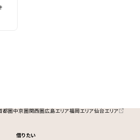
計
首都圏
中京圏
関西圏
広島エリア
福岡エリア
仙台エリア
借りたい