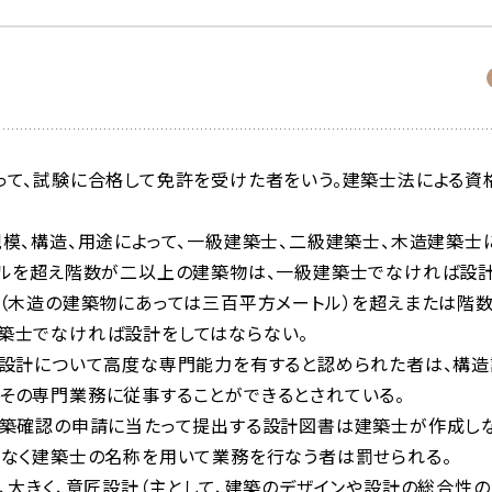
って、試験に合格して免許を受けた者をいう。建築士法による資
模、構造、用途によって、一級建築士、二級建築士、木造建築士
トルを超え階数が二以上の建築物は、一級建築士でなければ設
（木造の建築物にあっては三百平方メートル）を超えまたは階
築士でなければ設計をしてはならない。
備設計について高度な専門能力を有すると認められた者は、構造
その専門業務に従事することができるとされている。
建築確認の申請に当たって提出する設計図書は建築士が作成し
となく建築士の名称を用いて業務を行なう者は罰せられる。
、大きく、意匠設計（主として、建築のデザインや設計の総合性の