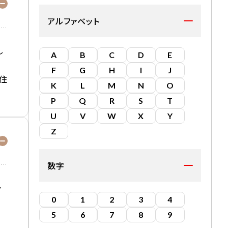
アルファベット
し
A
B
C
D
E
F
G
H
I
J
住
K
L
M
N
O
P
Q
R
S
T
U
V
W
X
Y
Z
数字
シ
0
1
2
3
4
5
6
7
8
9