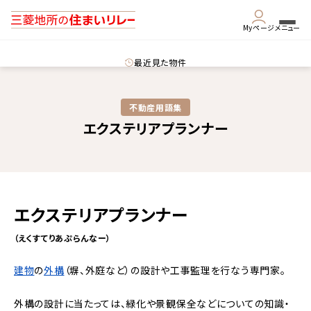
Myページ
メニュー
最近見た物件
不動産用語集​
エクステリアプランナー
エクステリアプランナー
（えくすてりあぷらんなー）
建物
の
外構
（塀、外庭など）の設計や工事監理を行なう専門家。
外構の設計に当たっては、緑化や景観保全などについての知識・