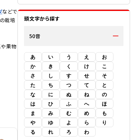
ダ
などで
頭文字から探す
での栽培
50音
菜や果物
あ
い
う
え
お
か
き
く
け
こ
さ
し
す
せ
そ
た
ち
つ
て
と
な
に
ぬ
ね
の
は
ひ
ふ
へ
ほ
ま
み
む
め
も
や
ゆ
よ
ら
り
る
れ
ろ
わ