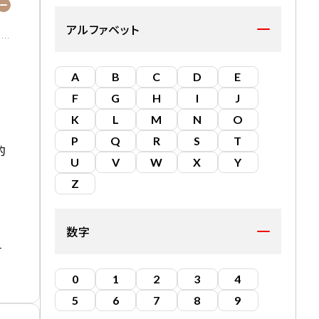
アルファベット
A
B
C
D
E
は
F
G
H
I
J
K
L
M
N
O
P
Q
R
S
T
的
U
V
W
X
Y
Z
な
数字
村
0
1
2
3
4
5
6
7
8
9