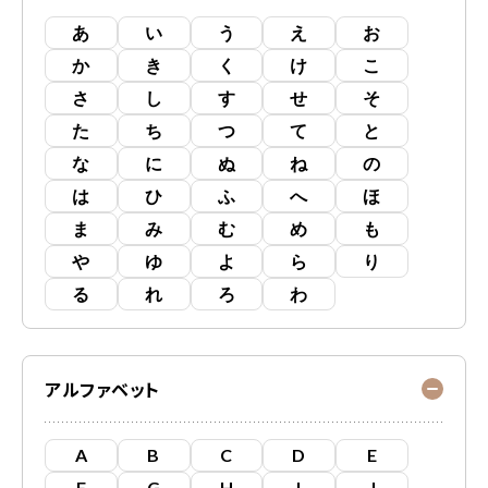
あ
い
う
え
お
か
き
く
け
こ
さ
し
す
せ
そ
た
ち
つ
て
と
な
に
ぬ
ね
の
は
ひ
ふ
へ
ほ
ま
み
む
め
も
や
ゆ
よ
ら
り
る
れ
ろ
わ
アルファベット
A
B
C
D
E
F
G
H
I
J