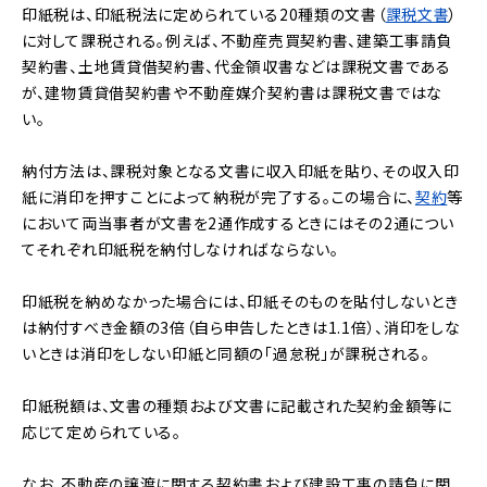
印紙税は、印紙税法に定められている20種類の文書（
課税文書
）
に対して課税される。例えば、不動産売買契約書、建築工事請負
契約書、土地賃貸借契約書、代金領収書などは課税文書である
が、建物賃貸借契約書や不動産媒介契約書は課税文書ではな
い。
納付方法は、課税対象となる文書に収入印紙を貼り、その収入印
紙に消印を押すことによって納税が完了する。この場合に、
契約
等
において両当事者が文書を2通作成するときにはその2通につい
てそれぞれ印紙税を納付しなければならない。
印紙税を納めなかった場合には、印紙そのものを貼付しないとき
は納付すべき金額の3倍（自ら申告したときは1.1倍）、消印をしな
いときは消印をしない印紙と同額の「過怠税」が課税される。
印紙税額は、文書の種類および文書に記載された契約金額等に
応じて定められている。
なお、不動産の譲渡に関する契約書および建設工事の請負に関