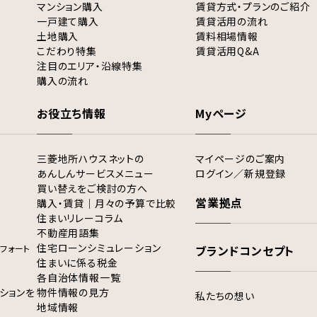
マンション購入
賃貸方式・プランのご紹介
一戸建て購入
賃貸活用の流れ
土地購入
賃料相場情報
こだわり特集
賃貸活用Q&A
注目のエリア・沿線特集
購入の流れ
お役立ち情報
Myページ
三菱地所ハウスネットの
マイページのご案内
あんしんサービスメニュー
ログイン／新規登録
買い替えをご検討の方へ
営業拠点
購入・賃貸｜月々の予算で比較
住まいリレーコラム
不動産用語集
住宅ローンシミュレーション
フォート
ブランドコンセプト
住まいに係る税金
各自治体情報一覧
ションを
物件情報の見方
私たちの想い
地域情報