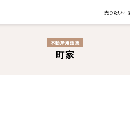
売りたい
不動産用語集​
町家