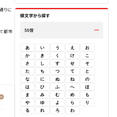
通りに
頭文字から探す
50音
って都市
あ
い
う
え
お
か
き
く
け
こ
さ
し
す
せ
そ
た
ち
つ
て
と
な
に
ぬ
ね
の
は
ひ
ふ
へ
ほ
ま
み
む
め
も
や
ゆ
よ
ら
り
る
れ
ろ
わ