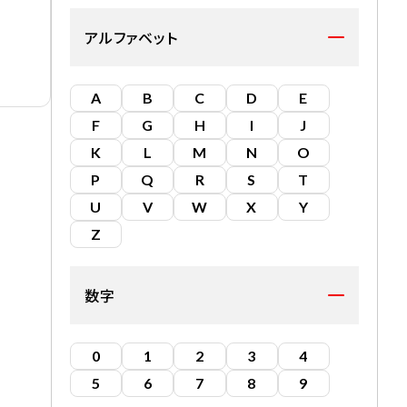
アルファベット
A
B
C
D
E
F
G
H
I
J
K
L
M
N
O
P
Q
R
S
T
U
V
W
X
Y
Z
数字
0
1
2
3
4
5
6
7
8
9