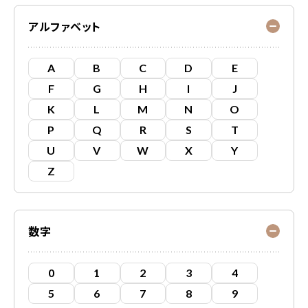
アルファベット
A
B
C
D
E
F
G
H
I
J
K
L
M
N
O
P
Q
R
S
T
U
V
W
X
Y
Z
数字
0
1
2
3
4
5
6
7
8
9