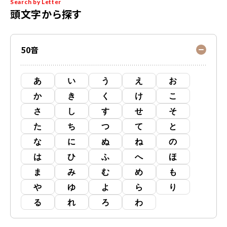
Search by Letter
頭文字から探す
50音
あ
い
う
え
お
か
き
く
け
こ
さ
し
す
せ
そ
た
ち
つ
て
と
な
に
ぬ
ね
の
は
ひ
ふ
へ
ほ
ま
み
む
め
も
や
ゆ
よ
ら
り
る
れ
ろ
わ