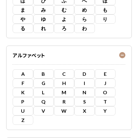
は
ひ
ふ
へ
ほ
ま
み
む
め
も
や
ゆ
よ
ら
り
る
れ
ろ
わ
アルファベット
A
B
C
D
E
F
G
H
I
J
K
L
M
N
O
P
Q
R
S
T
U
V
W
X
Y
Z