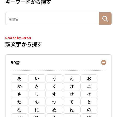
キーワードから探す
Search by Letter
頭文字から探す
50音
あ
い
う
え
お
か
き
く
け
こ
さ
し
す
せ
そ
た
ち
つ
て
と
な
に
ぬ
ね
の