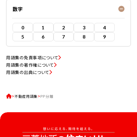
数字
0
1
2
3
4
5
6
7
8
9
用語集の免責事項について
用語集の著作権について
用語集の出典について
不動産用語集
PP分離