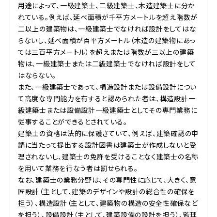
用途によって、一級建築士、二級建築士、木造建築士に分か
れている。例えば、延べ面積が千平方メートルを超え階数が
二以上の建築物は、一級建築士でなければ設計をしてはな
らないし、延べ面積が百平方メートル（木造の建築物にあっ
ては三百平方メートル）を超えまたは階数が三以上の建築
物は、一級建築士または二級建築士でなければ設計をして
はならない。
また、一級建築士であって、構造設計または設備設計につい
て高度な専門能力を有すると認められた者は、構造設計一
級建築士または設備設計一級建築士としてその専門業務に
従事することができるとされている。
建築士の資格は法的に保護さていて、例えば、建築確認の申
請に当たって提出する設計図書は建築士が作成しないと受
理されないし、建築士の免許を受けることなく建築士の名称
を用いて業務を行なう者は罰せられる。
なお、建築士の業務分野は、その専門性に応じて、大きく、意
匠設計（主として、建築のデザインや設計の総合性の確保を
担う）、構造設計（主として、建築物の構造の安全性確保など
を担う）、設備設計（主として、建築設備の設計を担う）、監理