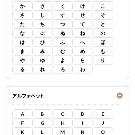
か
き
く
け
こ
さ
し
す
せ
そ
た
ち
つ
て
と
な
に
ぬ
ね
の
は
ひ
ふ
へ
ほ
ま
み
む
め
も
や
ゆ
よ
ら
り
る
れ
ろ
わ
アルファベット
A
B
C
D
E
F
G
H
I
J
K
L
M
N
O