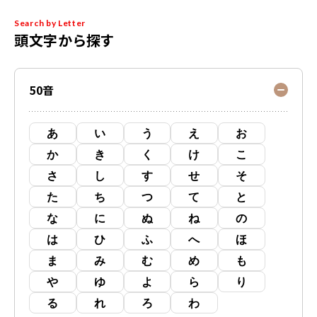
Search by Letter
頭文字から探す
50音
あ
い
う
え
お
か
き
く
け
こ
さ
し
す
せ
そ
た
ち
つ
て
と
な
に
ぬ
ね
の
は
ひ
ふ
へ
ほ
ま
み
む
め
も
や
ゆ
よ
ら
り
る
れ
ろ
わ