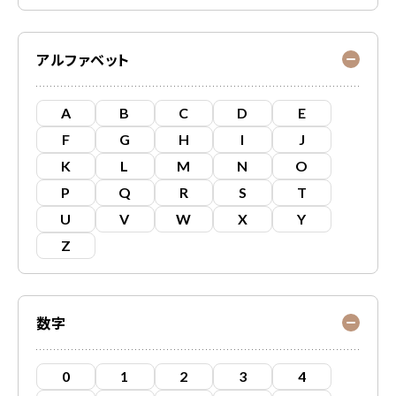
アルファベット
A
B
C
D
E
F
G
H
I
J
K
L
M
N
O
P
Q
R
S
T
U
V
W
X
Y
Z
数字
0
1
2
3
4