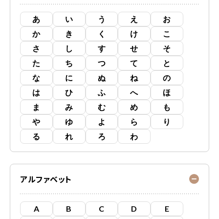
あ
い
う
え
お
か
き
く
け
こ
さ
し
す
せ
そ
た
ち
つ
て
と
な
に
ぬ
ね
の
は
ひ
ふ
へ
ほ
ま
み
む
め
も
や
ゆ
よ
ら
り
る
れ
ろ
わ
アルファベット
A
B
C
D
E