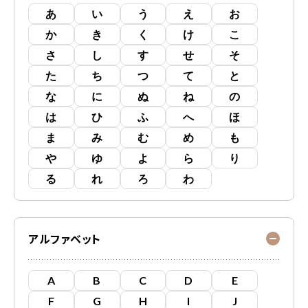
あ
い
う
え
お
か
き
く
け
こ
さ
し
す
せ
そ
た
ち
つ
て
と
な
に
ぬ
ね
の
は
ひ
ふ
へ
ほ
ま
み
む
め
も
や
ゆ
よ
ら
り
る
れ
ろ
わ
アルファベット
A
B
C
D
E
F
G
H
I
J