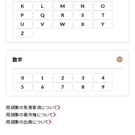
K
L
M
N
O
P
Q
R
S
T
U
V
W
X
Y
Z
数字
0
1
2
3
4
5
6
7
8
9
用語集の免責事項について
用語集の著作権について
用語集の出典について