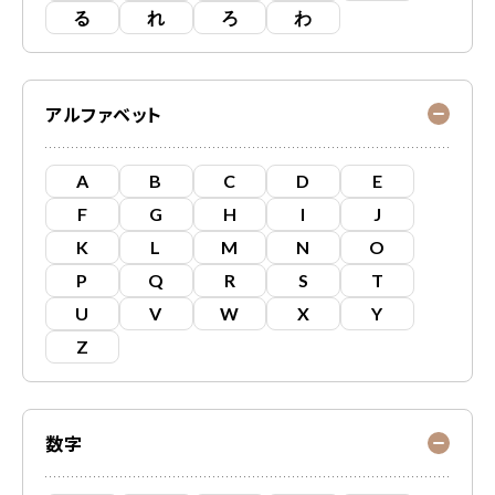
る
れ
ろ
わ
アルファベット
A
B
C
D
E
F
G
H
I
J
K
L
M
N
O
P
Q
R
S
T
U
V
W
X
Y
Z
数字