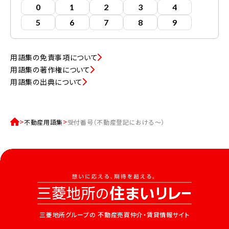
0
1
2
3
4
5
6
7
8
9
用語集の免責事項について
用語集の著作権について
用語集の出典について
不動産用語集
受付番号（不動産登記における～）
三菱地所グループの
不動産売買仲介・賃貸情報サイト