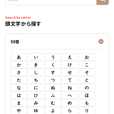
Search by Letter
頭文字から探す
50音
あ
い
う
え
お
か
き
く
け
こ
さ
し
す
せ
そ
た
ち
つ
て
と
な
に
ぬ
ね
の
は
ひ
ふ
へ
ほ
ま
み
む
め
も
や
ゆ
よ
ら
り