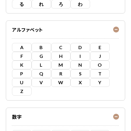
る
れ
ろ
わ
アルファベット
A
B
C
D
E
F
G
H
I
J
K
L
M
N
O
P
Q
R
S
T
U
V
W
X
Y
Z
数字