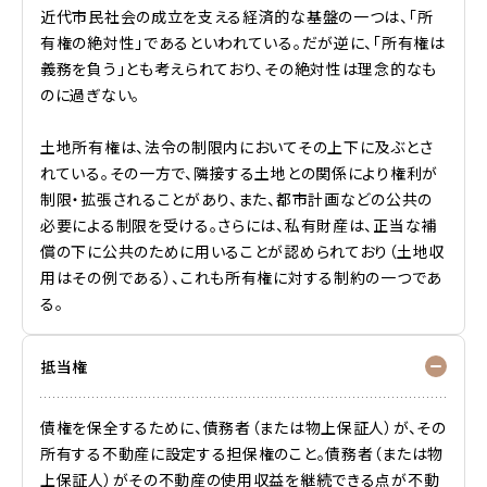
近代市民社会の成立を支える経済的な基盤の一つは、「所
有権の絶対性」であるといわれている。だが逆に、「所有権は
義務を負う」とも考えられており、その絶対性は理念的なも
のに過ぎない。
土地所有権は、法令の制限内においてその上下に及ぶとさ
れている。その一方で、隣接する土地との関係により権利が
制限・拡張されることがあり、また、都市計画などの公共の
必要による制限を受ける。さらには、私有財産は、正当な補
償の下に公共のために用いることが認められており（土地収
用はその例である）、これも所有権に対する制約の一つであ
る。
抵当権
債権を保全するために、債務者（または物上保証人）が、その
所有する不動産に設定する担保権のこと。債務者（または物
上保証人）がその不動産の使用収益を継続できる点が不動