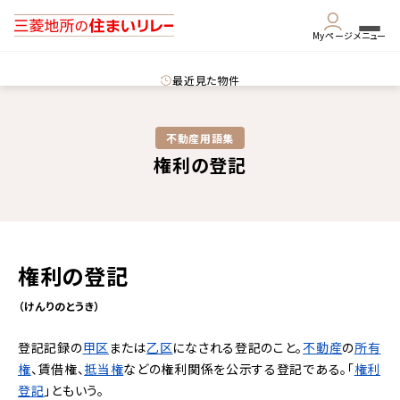
Myページ
メニュー
最近見た物件
不動産用語集​
権利の登記
権利の登記
（けんりのとうき）
登記記録の
甲区
または
乙区
になされる登記のこと。
不動産
の
所有
権
、賃借権、
抵当権
などの権利関係を公示する登記である。「
権利
登記
」ともいう。