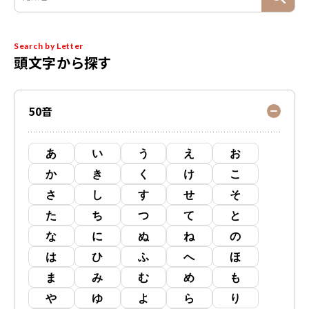
Search by Letter
頭文字から探す
50音
あ
い
う
え
お
か
き
く
け
こ
さ
し
す
せ
そ
た
ち
つ
て
と
な
に
ぬ
ね
の
は
ひ
ふ
へ
ほ
ま
み
む
め
も
や
ゆ
よ
ら
り