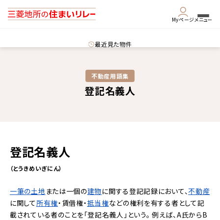
Myページ
メニュー
最近見た物件
不動産用語集​
登記名義人
登記名義人
（とうきめいぎにん）
一筆の土地
または一個の
建物
に関する登記記録において、
不動産
に関して
所有権
・賃借権・
抵当権
などの権利を有する者として記
載されている者のことを「登記名義人」という。 例えば、A氏からB