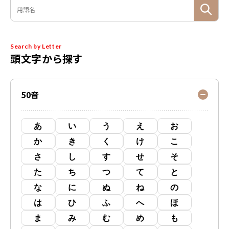
Search by Letter
頭文字から探す
50音
あ
い
う
え
お
か
き
く
け
こ
さ
し
す
せ
そ
た
ち
つ
て
と
な
に
ぬ
ね
の
は
ひ
ふ
へ
ほ
ま
み
む
め
も