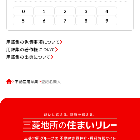
0
1
2
3
4
5
6
7
8
9
用語集の免責事項について
用語集の著作権について
用語集の出典について
不動産用語集
登記名義人
三菱地所グループの
不動産売買仲介・賃貸情報サイト