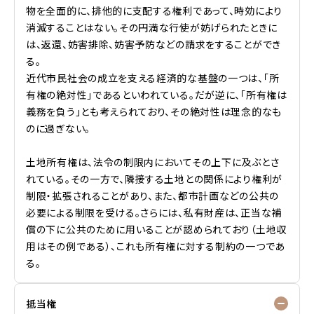
物を全面的に、排他的に支配する権利であって、時効により
消滅することはない。その円満な行使が妨げられたときに
は、返還、妨害排除、妨害予防などの請求をすることができ
る。
近代市民社会の成立を支える経済的な基盤の一つは、「所
有権の絶対性」であるといわれている。だが逆に、「所有権は
義務を負う」とも考えられており、その絶対性は理念的なも
のに過ぎない。
土地所有権は、法令の制限内においてその上下に及ぶとさ
れている。その一方で、隣接する土地との関係により権利が
制限・拡張されることがあり、また、都市計画などの公共の
必要による制限を受ける。さらには、私有財産は、正当な補
償の下に公共のために用いることが認められており（土地収
用はその例である）、これも所有権に対する制約の一つであ
る。
抵当権