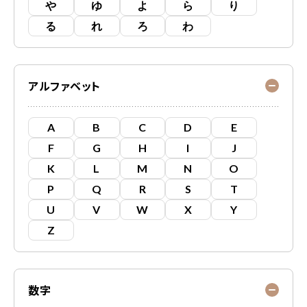
や
ゆ
よ
ら
り
る
れ
ろ
わ
アルファベット
A
B
C
D
E
F
G
H
I
J
K
L
M
N
O
P
Q
R
S
T
U
V
W
X
Y
Z
数字