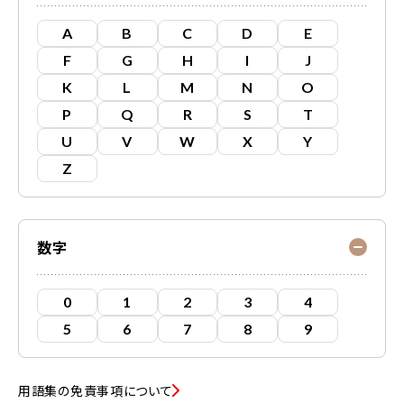
A
B
C
D
E
F
G
H
I
J
K
L
M
N
O
P
Q
R
S
T
U
V
W
X
Y
Z
数字
0
1
2
3
4
5
6
7
8
9
用語集の免責事項について