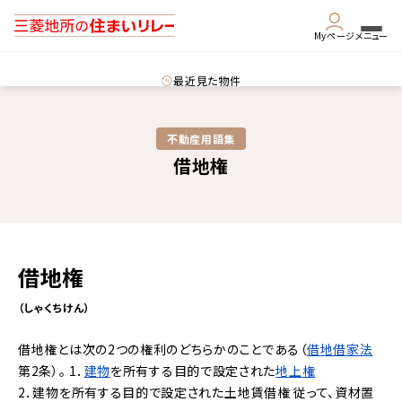
Myページ
メニュー
最近見た物件
不動産用語集​
借地権
借地権
（しゃくちけん）
借地権とは次の2つの権利のどちらかのことである（
借地借家法
第2条）。 1．
建物
を所有する目的で設定された
地上権
2．建物を所有する目的で設定された土地賃借権 従って、資材置