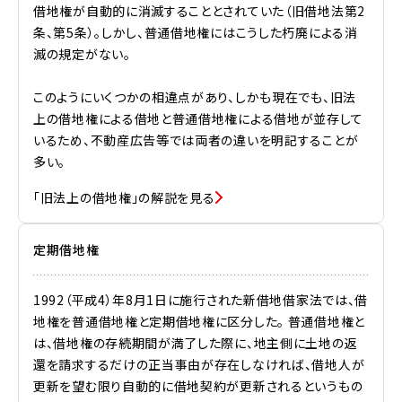
借地権が自動的に消滅することとされていた（旧借地法第2
条、第5条）。しかし、普通借地権にはこうした朽廃による消
滅の規定がない。
このようにいくつかの相違点があり、しかも現在でも、旧法
上の借地権による借地と普通借地権による借地が並存して
いるため、不動産広告等では両者の違いを明記することが
多い。
「旧法上の借地権」の解説を見る
定期借地権
1992（平成4）年8月1日に施行された新借地借家法では、借
地権を普通借地権と定期借地権に区分した。 普通借地権と
は、借地権の存続期間が満了した際に、地主側に土地の返
還を請求するだけの正当事由が存在しなければ、借地人が
更新を望む限り自動的に借地契約が更新されるというもの