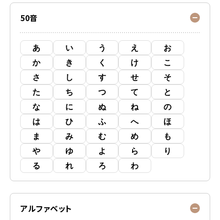
50音
あ
い
う
え
お
か
き
く
け
こ
さ
し
す
せ
そ
た
ち
つ
て
と
な
に
ぬ
ね
の
は
ひ
ふ
へ
ほ
ま
み
む
め
も
や
ゆ
よ
ら
り
る
れ
ろ
わ
アルファベット