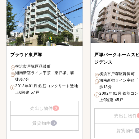
プラウド東戸塚
戸塚パークホームズ
ジデンス
横浜市戸塚区品濃町
湘南新宿ライン宇須「東戸塚」駅
横浜市戸塚区舞岡町
徒歩7分
湘南新宿ライン宇須「
2013年01月 鉄筋コンクリート造地
歩13分
上6階建 57戸
2002年01月 鉄筋コ
上9階建 45戸
売出し物件
0
売出し物件
賃貸物件
0
賃貸物件
0