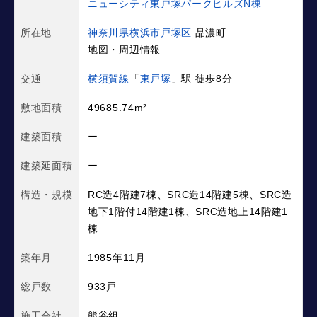
ニューシティ東戸塚パークヒルズN棟
所在地
神奈川県横浜市戸塚区
品濃町
地図・周辺情報
交通
横須賀線
「
東戸塚
」駅 徒歩8分
敷地面積
49685.74m²
建築面積
ー
建築延面積
ー
構造・規模
RC造4階建7棟、SRC造14階建5棟、SRC造
地下1階付14階建1棟、SRC造地上14階建1
棟
築年月
1985年11月
総戸数
933戸
施工会社
熊谷組