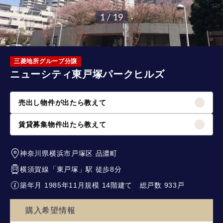
1 / 19
三菱地所グループ分譲
ニューシティ東戸塚パークヒルズ
売出し物件が出たら教えて
賃貸募集物件出たら教えて
神奈川県横浜市戸塚区
品濃町
横須賀線
「
東戸塚
」駅 徒歩8分
築年月 1985年11月
規模 14階建て
総戸数 933戸
購入希望情報