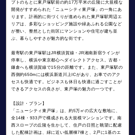
プトのもとに東戸塚駅前の約17万平米の丘陵に大規模な
開発がすすめられた「ニューシティ東戸塚」の一角にあ
ります。計画的に街づくりが進められた東戸塚駅周辺エ
リアは、多彩なショッピング施設や緑あふれる公園など
が整い、整然とした街区にマンションや住宅が建ち並
ぶ、暮らしやすさが魅力的な街です。
最寄駅の東戸塚駅はJR横須賀線・JR湘南新宿ラインが
停車し、横浜や東京都心へダイレクトアクセス。古都・
鎌倉へも横須賀線で15分の距離です。また、東戸塚駅の
西側約650mには横浜新道川上ICがあり、お車でのアク
セスも快適です。ビジネスも休日も快適に過ごすことが
できるアクセスの良さが、東戸塚の魅力の一つです。
【設計・プラン】
「ニューシティ東戸塚」は、約5万㎡の広大な敷地に、
全14棟・933戸で構成される大規模マンションです。南
西スロープの丘陵を生かして、住戸の日照と眺望に配慮
した配棟計画は、緑に近い低層棟7棟と、2戸に1基のエ