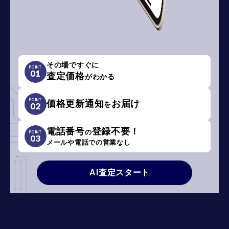
その場ですぐに
POINT
01
査定価格
がわかる
POINT
価格更新通知
お届け
を
02
電話番号
登録不要！
の
POINT
03
メールや電話での営業なし
AI査定スタート