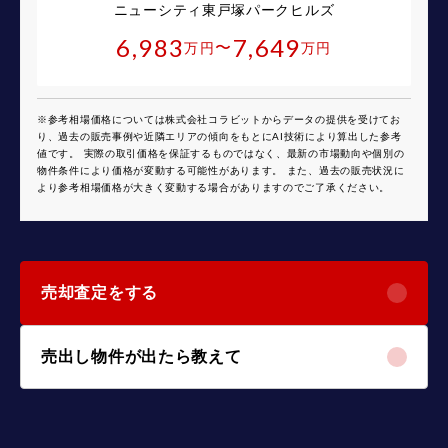
ニューシティ東戸塚パークヒルズ
6,983
7,649
〜
万円
万円
※参考相場価格については株式会社コラビットからデータの提供を受けてお
り、過去の販売事例や近隣エリアの傾向をもとにAI技術により算出した参考
値です。 実際の取引価格を保証するものではなく、最新の市場動向や個別の
物件条件により価格が変動する可能性があります。 また、過去の販売状況に
より参考相場価格が大きく変動する場合がありますのでご了承ください。
売却査定をする
売出し物件が出たら教えて