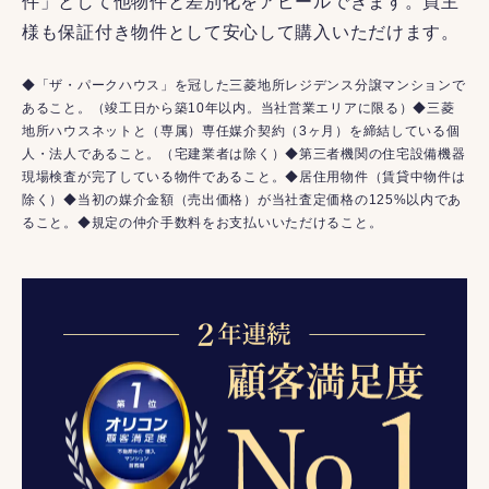
件」として他物件と差別化をアピールできます。買主
様も保証付き物件として安心して購入いただけます。
◆「ザ・パークハウス」を冠した三菱地所レジデンス分譲マンションで
あること。（竣工日から築10年以内。当社営業エリアに限る）◆三菱
地所ハウスネットと（専属）専任媒介契約（3ヶ月）を締結している個
人・法人であること。（宅建業者は除く）◆第三者機関の住宅設備機器
現場検査が完了している物件であること。◆居住用物件（賃貸中物件は
除く）◆当初の媒介金額（売出価格）が当社査定価格の125%以内であ
ること。◆規定の仲介手数料をお支払いいただけること。