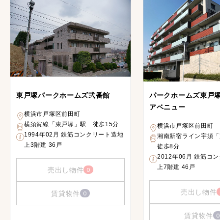
東戸塚パークホームズ弐番館
パークホームズ東戸
アベニュー
横浜市戸塚区前田町
横須賀線「東戸塚」駅 徒歩15分
横浜市戸塚区前田町
1994年02月 鉄筋コンクリート造地
湘南新宿ライン宇須
上3階建 36戸
徒歩8分
2012年06月 鉄筋コ
上7階建 46戸
売出し物件
0
売出し物件
賃貸物件
0
賃貸物件
0