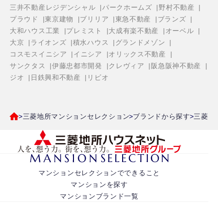
三井不動産レジデンシャル
パークホームズ
野村不動産
プラウド
東京建物
ブリリア
東急不動産
ブランズ
大和ハウス工業
プレミスト
大成有楽不動産
オーベル
大京
ライオンズ
積水ハウス
グランドメゾン
コスモスイニシア
イニシア
オリックス不動産
サンクタス
伊藤忠都市開発
クレヴィア
阪急阪神不動産
ジオ
日鉄興和不動産
リビオ
三菱地所マンションセレクション
ブランドから探す
三菱地
マンションセレクションでできること
マンションを探す
マンションブランド一覧