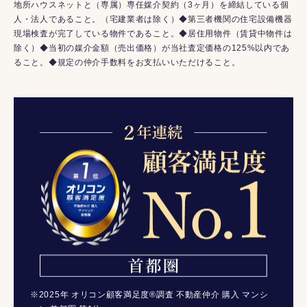
地所ハウスネットと（専属）専任媒介契約（3ヶ月）を締結している個
人・法人であること。（宅建業者は除く）◆第三者機関の住宅設備機器
現場検査が完了している物件であること。◆居住用物件（賃貸中物件は
除く）◆当初の媒介金額（売出価格）が当社査定価格の125%以内であ
ること。◆規定の仲介手数料をお支払いいただけること。
※2025年 オリコン顧客満足度®調査 不動産仲介 購入 マンシ