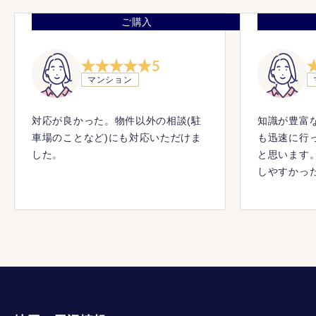
ご購入
5
マンション
対応が良かった。物件以外の相談(駐
知識が豊富
車場のことなど)にも対応いただけま
も迅速に行
した。
と思います
しやすかっ