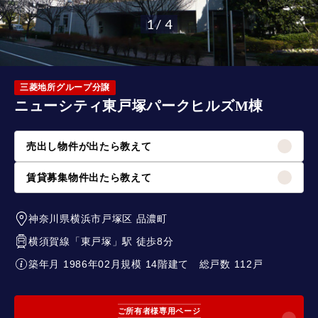
1 / 4
三菱地所グループ分譲
ニューシティ東戸塚パークヒルズM棟
売出し物件が出たら教えて
賃貸募集物件出たら教えて
神奈川県横浜市戸塚区
品濃町
横須賀線
「
東戸塚
」駅 徒歩8分
築年月 1986年02月
規模 14階建て
総戸数 112戸
ご所有者様専用ページ