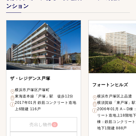
ンション
ザ・レジデンス戸塚
フォートンヒルズ
横浜市戸塚区戸塚町
横浜市戸塚区上品濃
東海道本線「戸塚」駅 徒歩12分
横須賀線「東戸塚」駅
2017年01月 鉄筋コンクリート造地
2006年01月 A～D
上6階建 116戸
リート造地上18階地下
棟：鉄筋コンクリート
売出し物件
0
地下1階建 888戸