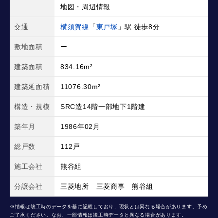
地図・周辺情報
交通
横須賀線
「
東戸塚
」駅 徒歩8分
敷地面積
ー
建築面積
834.16m²
建築延面積
11076.30m²
構造・規模
SRC造14階一部地下1階建
築年月
1986年02月
総戸数
112戸
施工会社
熊谷組
分譲会社
三菱地所 三菱商事 熊谷組
※情報は竣工時のデータを基に記載しており、現状とは異なる場合があります。予め
ご了承ください。なお、一部情報は竣工時データと異なる場合があります。