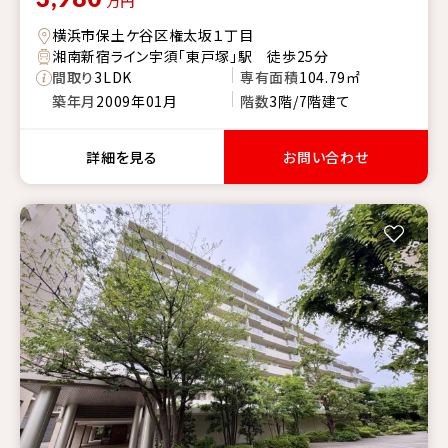
万円
横浜市保土ケ谷区権太坂１丁目
湘南新宿ライン宇須「東戸塚」駅 徒歩25分
間取り
3LDK
専有面積
104.79㎡
築年月
2009年01月
階数
3階/7階建て
詳細を見る
お問い合わせ