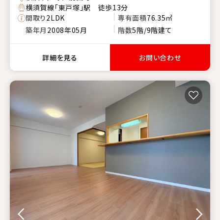
横須賀線「東戸塚」駅 徒歩13分
間取り
2LDK
専有面積
76.35㎡
築年月
2008年05月
階数
5階/9階建て
詳細を見る
お問い合わせ