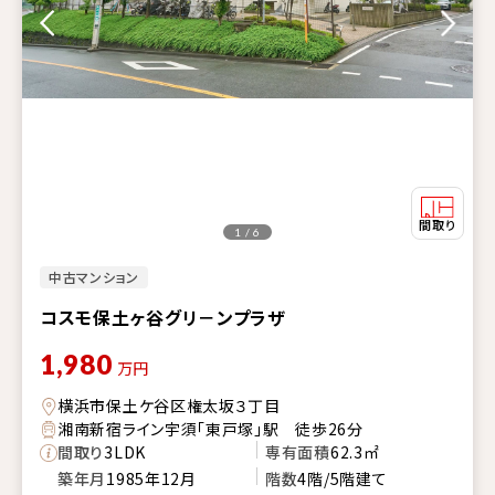
1 / 6
中古マンション
コスモ保土ヶ谷グリ－ンプラザ
1,980
万円
横浜市保土ケ谷区権太坂３丁目
湘南新宿ライン宇須「東戸塚」駅 徒歩26分
間取り
3LDK
専有面積
62.3㎡
築年月
1985年12月
階数
4階/5階建て