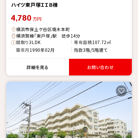
ハイツ東戸塚ＩＩＢ棟
4,780
万円
横浜市保土ケ谷区境木本町
横須賀線「東戸塚」駅 徒歩14分
間取り
3LDK
専有面積
107.72㎡
築年月
1990年02月
階数
3階/5階建て
詳細を見る
お問い合わせ