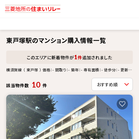
東戸塚駅のマンション購入情報一覧
1
このエリアに新着物件が
件
追加されました
横須賀線 （ 東戸塚 ） 価格：- 間取り：- 築年：- 専有面積：- 徒歩分：- 更新情
報：-
10
該当物件数
件