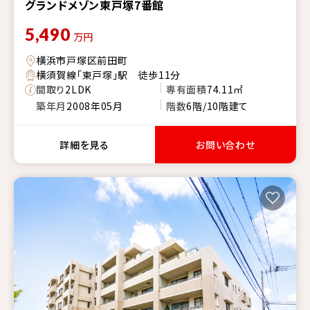
グランドメゾン東戸塚7番館
5,490
万円
横浜市戸塚区前田町
横須賀線「東戸塚」駅 徒歩11分
間取り
2LDK
専有面積
74.11㎡
築年月
2008年05月
階数
6階/10階建て
詳細を見る
お問い合わせ