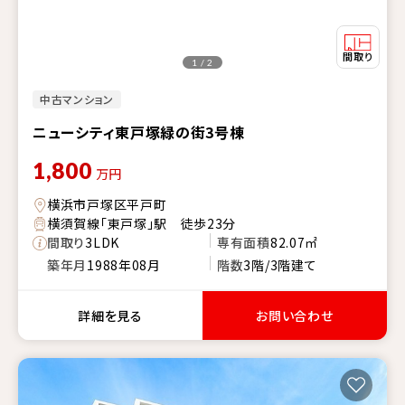
1 / 2
中古マンション
ニューシティ東戸塚緑の街3号棟
1,800
万円
横浜市戸塚区平戸町
横須賀線「東戸塚」駅 徒歩23分
間取り
3LDK
専有面積
82.07㎡
築年月
1988年08月
階数
3階/3階建て
詳細を見る
お問い合わせ