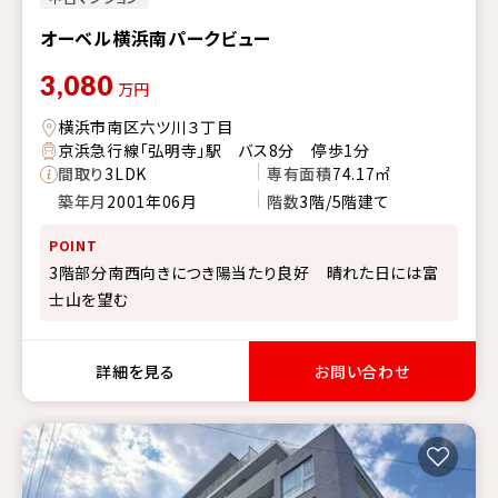
オーベル横浜南パークビュー
3,080
万円
横浜市南区六ツ川３丁目
京浜急行線「弘明寺」駅 バス8分 停歩1分
間取り
3LDK
専有面積
74.17㎡
築年月
2001年06月
階数
3階/5階建て
POINT
3階部分南西向きにつき陽当たり良好 晴れた日には富
士山を望む
詳細を見る
お問い合わせ