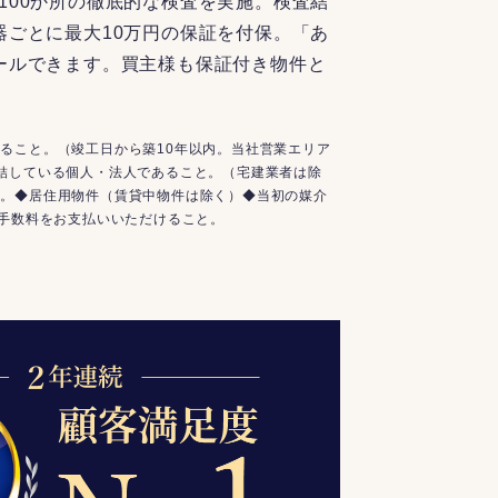
100か所の徹底的な検査を実施。検査結
器ごとに最大10万円の保証を付保。「あ
ールできます。買主様も保証付き物件と
ること。（竣工日から築10年以内。当社営業エリア
結している個人・法人であること。（宅建業者は除
と。◆居住用物件（賃貸中物件は除く）◆当初の媒介
介手数料をお支払いいただけること。