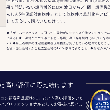
住宅設備、給排水管の状況を事前に確認。検査項目最大
果で問題がない設備機器には引渡日から5年間、設備機
んしん5年保証対象物件」として他物件と差別化をアピ
して安心して購入いただけます。
◆「ザ・パークハウス」を冠した三菱地所レジデンス分譲マンションであ
に限る）◆三菱地所ハウスネットと（専属）専任媒介契約（3ヶ月）を締
く）◆第三者機関の住宅設備機器現場検査が完了している物件であるこ
金額（売出価格）が当社査定価格の125%以内であること。◆規定の仲
た高い評価に応え続けます
コン顧客満足度No.1」という高い評価をいた
介のプロフェッショナルとしてお客様の想いに