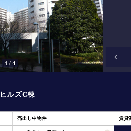
1 / 4
ヒルズC棟
売出し中物件
賃貸