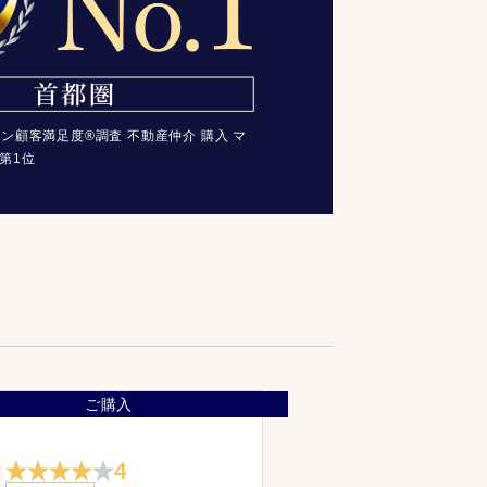
コン顧客満足度®調査 不動産仲介 購入 マ
第1位
ご購入
4