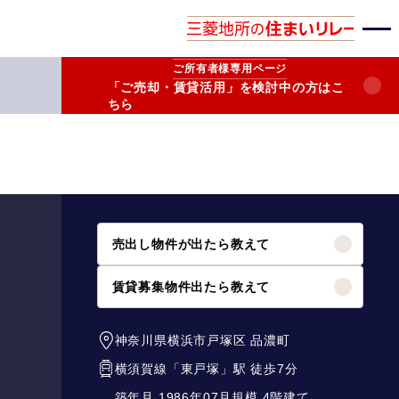
ご所有者様
専用ページ
「ご売却・賃貸活用」を検討中の方はこ
ちら
売出し物件が出たら教えて
賃貸募集物件出たら教えて
神奈川県横浜市戸塚区
品濃町
横須賀線
「
東戸塚
」駅 徒歩7分
築年月 1986年07月
規模 4階建て